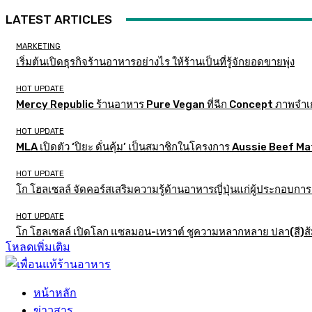
LATEST ARTICLES
MARKETING
เริ่มต้นเปิดธุรกิจร้านอาหารอย่างไร ให้ร้านเป็นที่รู้จักยอดขายพุ่ง
HOT UPDATE
Mercy Republic ร้านอาหาร Pure Vegan ที่ฉีก Concept ภาพจำเ
HOT UPDATE
MLA เปิดตัว ‘ปิยะ ดั่นคุ้ม’ เป็นสมาชิกในโครงการ Aussie Beef
HOT UPDATE
โก โฮลเซลล์ จัดคอร์สเสริมความรู้ด้านอาหารญี่ปุ่นแก่ผู้ประกอบก
HOT UPDATE
โก โฮลเซลล์ เปิดโลก แซลมอน-เทราต์ ชูความหลากหลาย ปลา(สี)ส้ม เ
โหลดเพิ่มเติม
หน้าหลัก
ข่าวสาร