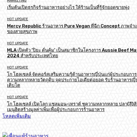
MARKETING
เริ่มต้นเปิดธุรกิจร้านอาหารอย่างไร ให้ร้านเป็นที่รู้จักยอดขายพุ่ง
HOT UPDATE
Mercy Republic ร้านอาหาร Pure Vegan ที่ฉีก Concept ภาพจำเก
ของสายสุขภาพ
HOT UPDATE
MLA เปิดตัว ‘ปิยะ ดั่นคุ้ม’ เป็นสมาชิกในโครงการ Aussie Beef M
2024 สำหรับประเทศไทย
HOT UPDATE
โก โฮลเซลล์ จัดคอร์สเสริมความรู้ด้านอาหารญี่ปุ่นแก่ผู้ประกอบการ
ความหลากหลายวัตถุดิบ จุดประกายไอเดียต่อยอด รับร้านอาหารญี่ป
เติบโต
HOT UPDATE
โก โฮลเซลล์ เปิดโลก แซลมอน-เทราต์ ชูความหลากหลาย ปลา(สี)ส
เมนูฮิตสร้างมูลค่าเพิ่มเพื่อผู้ประกอบการร้านอาหาร
โหลดเพิ่มเติม