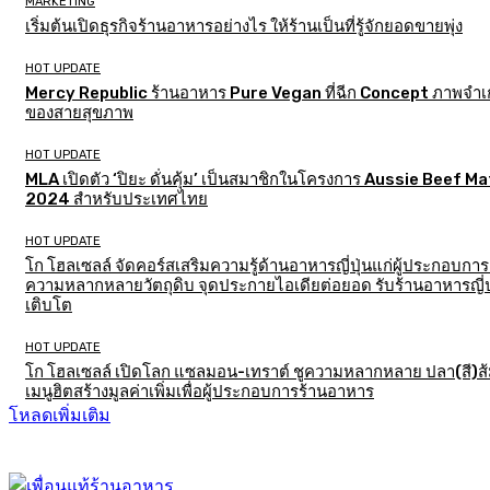
MARKETING
เริ่มต้นเปิดธุรกิจร้านอาหารอย่างไร ให้ร้านเป็นที่รู้จักยอดขายพุ่ง
HOT UPDATE
Mercy Republic ร้านอาหาร Pure Vegan ที่ฉีก Concept ภาพจำเก
ของสายสุขภาพ
HOT UPDATE
MLA เปิดตัว ‘ปิยะ ดั่นคุ้ม’ เป็นสมาชิกในโครงการ Aussie Beef M
2024 สำหรับประเทศไทย
HOT UPDATE
โก โฮลเซลล์ จัดคอร์สเสริมความรู้ด้านอาหารญี่ปุ่นแก่ผู้ประกอบการ
ความหลากหลายวัตถุดิบ จุดประกายไอเดียต่อยอด รับร้านอาหารญี่ป
เติบโต
HOT UPDATE
โก โฮลเซลล์ เปิดโลก แซลมอน-เทราต์ ชูความหลากหลาย ปลา(สี)ส
เมนูฮิตสร้างมูลค่าเพิ่มเพื่อผู้ประกอบการร้านอาหาร
โหลดเพิ่มเติม