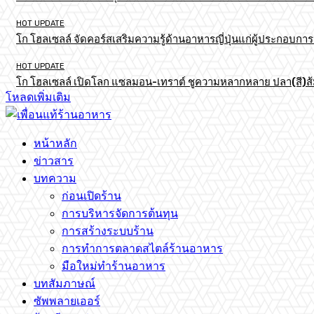
HOT UPDATE
โก โฮลเซลล์ จัดคอร์สเสริมความรู้ด้านอาหารญี่ปุ่นแก่ผู้ประกอบก
HOT UPDATE
โก โฮลเซลล์ เปิดโลก แซลมอน-เทราต์ ชูความหลากหลาย ปลา(สี)ส้ม เ
โหลดเพิ่มเติม
หน้าหลัก
ข่าวสาร
บทความ
ก่อนเปิดร้าน
การบริหารจัดการต้นทุน
การสร้างระบบร้าน
การทำการตลาดสไตล์ร้านอาหาร
มือใหม่ทำร้านอาหาร
บทสัมภาษณ์
ซัพพลายเออร์