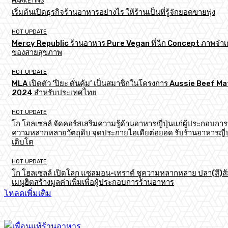
MARKETING
เริ่มต้นเปิดธุรกิจร้านอาหารอย่างไร ให้ร้านเป็นที่รู้จักยอดขายพุ่ง
HOT UPDATE
Mercy Republic ร้านอาหาร Pure Vegan ที่ฉีก Concept ภาพจำเก
ของสายสุขภาพ
HOT UPDATE
MLA เปิดตัว ‘ปิยะ ดั่นคุ้ม’ เป็นสมาชิกในโครงการ Aussie Beef M
2024 สำหรับประเทศไทย
HOT UPDATE
โก โฮลเซลล์ จัดคอร์สเสริมความรู้ด้านอาหารญี่ปุ่นแก่ผู้ประกอบการ
ความหลากหลายวัตถุดิบ จุดประกายไอเดียต่อยอด รับร้านอาหารญี่ป
เติบโต
HOT UPDATE
โก โฮลเซลล์ เปิดโลก แซลมอน-เทราต์ ชูความหลากหลาย ปลา(สี)ส
เมนูฮิตสร้างมูลค่าเพิ่มเพื่อผู้ประกอบการร้านอาหาร
โหลดเพิ่มเติม