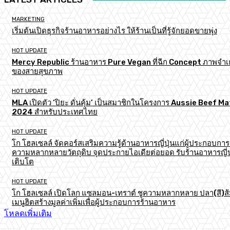
MARKETING
เริ่มต้นเปิดธุรกิจร้านอาหารอย่างไร ให้ร้านเป็นที่รู้จักยอดขายพุ่ง
HOT UPDATE
Mercy Republic ร้านอาหาร Pure Vegan ที่ฉีก Concept ภาพจำเก
ของสายสุขภาพ
HOT UPDATE
MLA เปิดตัว ‘ปิยะ ดั่นคุ้ม’ เป็นสมาชิกในโครงการ Aussie Beef M
2024 สำหรับประเทศไทย
HOT UPDATE
โก โฮลเซลล์ จัดคอร์สเสริมความรู้ด้านอาหารญี่ปุ่นแก่ผู้ประกอบการ
ความหลากหลายวัตถุดิบ จุดประกายไอเดียต่อยอด รับร้านอาหารญี่ป
เติบโต
HOT UPDATE
โก โฮลเซลล์ เปิดโลก แซลมอน-เทราต์ ชูความหลากหลาย ปลา(สี)ส
เมนูฮิตสร้างมูลค่าเพิ่มเพื่อผู้ประกอบการร้านอาหาร
โหลดเพิ่มเติม