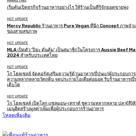
MARKETING
เริ่มต้นเปิดธุรกิจร้านอาหารอย่างไร ให้ร้านเป็นที่รู้จักยอดขายพุ่ง
HOT UPDATE
Mercy Republic ร้านอาหาร Pure Vegan ที่ฉีก Concept ภาพจำเก
ของสายสุขภาพ
HOT UPDATE
MLA เปิดตัว ‘ปิยะ ดั่นคุ้ม’ เป็นสมาชิกในโครงการ Aussie Beef M
2024 สำหรับประเทศไทย
HOT UPDATE
โก โฮลเซลล์ จัดคอร์สเสริมความรู้ด้านอาหารญี่ปุ่นแก่ผู้ประกอบการ
ความหลากหลายวัตถุดิบ จุดประกายไอเดียต่อยอด รับร้านอาหารญี่ป
เติบโต
HOT UPDATE
โก โฮลเซลล์ เปิดโลก แซลมอน-เทราต์ ชูความหลากหลาย ปลา(สี)ส
เมนูฮิตสร้างมูลค่าเพิ่มเพื่อผู้ประกอบการร้านอาหาร
โหลดเพิ่มเติม