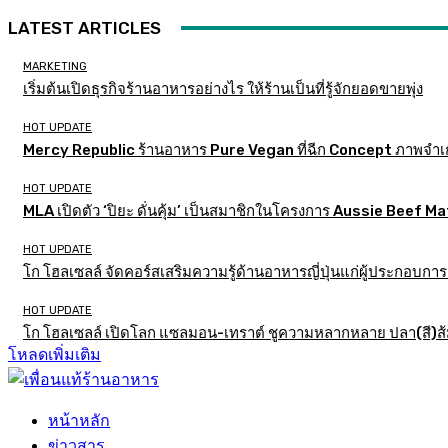
LATEST ARTICLES
MARKETING
เริ่มต้นเปิดธุรกิจร้านอาหารอย่างไร ให้ร้านเป็นที่รู้จักยอดขายพุ่ง
HOT UPDATE
Mercy Republic ร้านอาหาร Pure Vegan ที่ฉีก Concept ภาพจำเ
HOT UPDATE
MLA เปิดตัว ‘ปิยะ ดั่นคุ้ม’ เป็นสมาชิกในโครงการ Aussie Beef
HOT UPDATE
โก โฮลเซลล์ จัดคอร์สเสริมความรู้ด้านอาหารญี่ปุ่นแก่ผู้ประกอบก
HOT UPDATE
โก โฮลเซลล์ เปิดโลก แซลมอน-เทราต์ ชูความหลากหลาย ปลา(สี)ส้ม เ
โหลดเพิ่มเติม
หน้าหลัก
ข่าวสาร