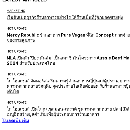
MARKETING
เริ่มต้นเปิดธุรกิจร้านอาหารอย่างไร ให้ร้านเป็นที่รู้จักยอดขายพุ่ง
HOT UPDATE
Mercy Republic ร้านอาหาร Pure Vegan ที่ฉีก Concept ภาพจำเก
ของสายสุขภาพ
HOT UPDATE
MLA เปิดตัว ‘ปิยะ ดั่นคุ้ม’ เป็นสมาชิกในโครงการ Aussie Beef M
2024 สำหรับประเทศไทย
HOT UPDATE
โก โฮลเซลล์ จัดคอร์สเสริมความรู้ด้านอาหารญี่ปุ่นแก่ผู้ประกอบการ
ความหลากหลายวัตถุดิบ จุดประกายไอเดียต่อยอด รับร้านอาหารญี่ป
เติบโต
HOT UPDATE
โก โฮลเซลล์ เปิดโลก แซลมอน-เทราต์ ชูความหลากหลาย ปลา(สี)ส
เมนูฮิตสร้างมูลค่าเพิ่มเพื่อผู้ประกอบการร้านอาหาร
โหลดเพิ่มเติม