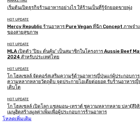
MARKETING
เริ่มต้นเปิดธุรกิจร้านอาหารอย่างไร ให้ร้านเป็นที่รู้จักยอดขายพุ่ง
HOT UPDATE
Mercy Republic ร้านอาหาร Pure Vegan ที่ฉีก Concept ภาพจำเก
ของสายสุขภาพ
HOT UPDATE
MLA เปิดตัว ‘ปิยะ ดั่นคุ้ม’ เป็นสมาชิกในโครงการ Aussie Beef M
2024 สำหรับประเทศไทย
HOT UPDATE
โก โฮลเซลล์ จัดคอร์สเสริมความรู้ด้านอาหารญี่ปุ่นแก่ผู้ประกอบการ
ความหลากหลายวัตถุดิบ จุดประกายไอเดียต่อยอด รับร้านอาหารญี่ป
เติบโต
HOT UPDATE
โก โฮลเซลล์ เปิดโลก แซลมอน-เทราต์ ชูความหลากหลาย ปลา(สี)ส
เมนูฮิตสร้างมูลค่าเพิ่มเพื่อผู้ประกอบการร้านอาหาร
โหลดเพิ่มเติม