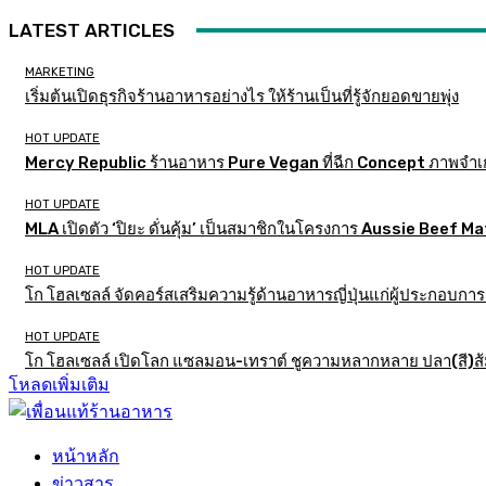
LATEST ARTICLES
MARKETING
เริ่มต้นเปิดธุรกิจร้านอาหารอย่างไร ให้ร้านเป็นที่รู้จักยอดขายพุ่ง
HOT UPDATE
Mercy Republic ร้านอาหาร Pure Vegan ที่ฉีก Concept ภาพจำเ
HOT UPDATE
MLA เปิดตัว ‘ปิยะ ดั่นคุ้ม’ เป็นสมาชิกในโครงการ Aussie Beef
HOT UPDATE
โก โฮลเซลล์ จัดคอร์สเสริมความรู้ด้านอาหารญี่ปุ่นแก่ผู้ประกอบก
HOT UPDATE
โก โฮลเซลล์ เปิดโลก แซลมอน-เทราต์ ชูความหลากหลาย ปลา(สี)ส้ม เ
โหลดเพิ่มเติม
หน้าหลัก
ข่าวสาร