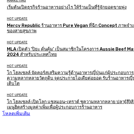
MARKETING
เริ่มต้นเปิดธุรกิจร้านอาหารอย่างไร ให้ร้านเป็นที่รู้จักยอดขายพุ่ง
HOT UPDATE
Mercy Republic ร้านอาหาร Pure Vegan ที่ฉีก Concept ภาพจำเก
ของสายสุขภาพ
HOT UPDATE
MLA เปิดตัว ‘ปิยะ ดั่นคุ้ม’ เป็นสมาชิกในโครงการ Aussie Beef M
2024 สำหรับประเทศไทย
HOT UPDATE
โก โฮลเซลล์ จัดคอร์สเสริมความรู้ด้านอาหารญี่ปุ่นแก่ผู้ประกอบการ
ความหลากหลายวัตถุดิบ จุดประกายไอเดียต่อยอด รับร้านอาหารญี่ป
เติบโต
HOT UPDATE
โก โฮลเซลล์ เปิดโลก แซลมอน-เทราต์ ชูความหลากหลาย ปลา(สี)ส
เมนูฮิตสร้างมูลค่าเพิ่มเพื่อผู้ประกอบการร้านอาหาร
โหลดเพิ่มเติม