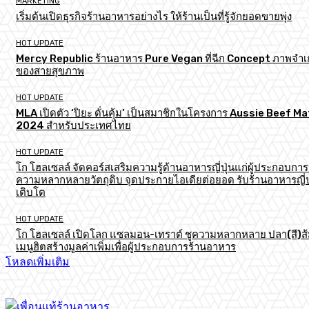
MARKETING
เริ่มต้นเปิดธุรกิจร้านอาหารอย่างไร ให้ร้านเป็นที่รู้จักยอดขายพุ่ง
HOT UPDATE
Mercy Republic ร้านอาหาร Pure Vegan ที่ฉีก Concept ภาพจำเก
ของสายสุขภาพ
HOT UPDATE
MLA เปิดตัว ‘ปิยะ ดั่นคุ้ม’ เป็นสมาชิกในโครงการ Aussie Beef M
2024 สำหรับประเทศไทย
HOT UPDATE
โก โฮลเซลล์ จัดคอร์สเสริมความรู้ด้านอาหารญี่ปุ่นแก่ผู้ประกอบการ
ความหลากหลายวัตถุดิบ จุดประกายไอเดียต่อยอด รับร้านอาหารญี่ป
เติบโต
HOT UPDATE
โก โฮลเซลล์ เปิดโลก แซลมอน-เทราต์ ชูความหลากหลาย ปลา(สี)ส
เมนูฮิตสร้างมูลค่าเพิ่มเพื่อผู้ประกอบการร้านอาหาร
โหลดเพิ่มเติม