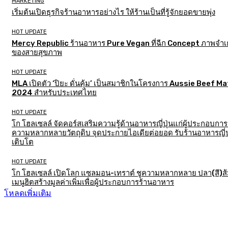
MARKETING
เริ่มต้นเปิดธุรกิจร้านอาหารอย่างไร ให้ร้านเป็นที่รู้จักยอดขายพุ่ง
HOT UPDATE
Mercy Republic ร้านอาหาร Pure Vegan ที่ฉีก Concept ภาพจำเก
ของสายสุขภาพ
HOT UPDATE
MLA เปิดตัว ‘ปิยะ ดั่นคุ้ม’ เป็นสมาชิกในโครงการ Aussie Beef M
2024 สำหรับประเทศไทย
HOT UPDATE
โก โฮลเซลล์ จัดคอร์สเสริมความรู้ด้านอาหารญี่ปุ่นแก่ผู้ประกอบการ
ความหลากหลายวัตถุดิบ จุดประกายไอเดียต่อยอด รับร้านอาหารญี่ป
เติบโต
HOT UPDATE
โก โฮลเซลล์ เปิดโลก แซลมอน-เทราต์ ชูความหลากหลาย ปลา(สี)ส
เมนูฮิตสร้างมูลค่าเพิ่มเพื่อผู้ประกอบการร้านอาหาร
โหลดเพิ่มเติม