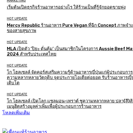
MARKETING
เริ่มต้นเปิดธุรกิจร้านอาหารอย่างไร ให้ร้านเป็นที่รู้จักยอดขายพุ่ง
HOT UPDATE
Mercy Republic ร้านอาหาร Pure Vegan ที่ฉีก Concept ภาพจำเก
ของสายสุขภาพ
HOT UPDATE
MLA เปิดตัว ‘ปิยะ ดั่นคุ้ม’ เป็นสมาชิกในโครงการ Aussie Beef M
2024 สำหรับประเทศไทย
HOT UPDATE
โก โฮลเซลล์ จัดคอร์สเสริมความรู้ด้านอาหารญี่ปุ่นแก่ผู้ประกอบการ
ความหลากหลายวัตถุดิบ จุดประกายไอเดียต่อยอด รับร้านอาหารญี่ป
เติบโต
HOT UPDATE
โก โฮลเซลล์ เปิดโลก แซลมอน-เทราต์ ชูความหลากหลาย ปลา(สี)ส
เมนูฮิตสร้างมูลค่าเพิ่มเพื่อผู้ประกอบการร้านอาหาร
โหลดเพิ่มเติม