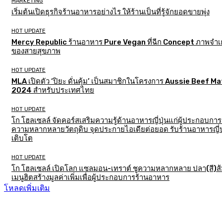
MARKETING
เริ่มต้นเปิดธุรกิจร้านอาหารอย่างไร ให้ร้านเป็นที่รู้จักยอดขายพุ่ง
HOT UPDATE
Mercy Republic ร้านอาหาร Pure Vegan ที่ฉีก Concept ภาพจำเก
ของสายสุขภาพ
HOT UPDATE
MLA เปิดตัว ‘ปิยะ ดั่นคุ้ม’ เป็นสมาชิกในโครงการ Aussie Beef M
2024 สำหรับประเทศไทย
HOT UPDATE
โก โฮลเซลล์ จัดคอร์สเสริมความรู้ด้านอาหารญี่ปุ่นแก่ผู้ประกอบการ
ความหลากหลายวัตถุดิบ จุดประกายไอเดียต่อยอด รับร้านอาหารญี่ป
เติบโต
HOT UPDATE
โก โฮลเซลล์ เปิดโลก แซลมอน-เทราต์ ชูความหลากหลาย ปลา(สี)ส
เมนูฮิตสร้างมูลค่าเพิ่มเพื่อผู้ประกอบการร้านอาหาร
โหลดเพิ่มเติม