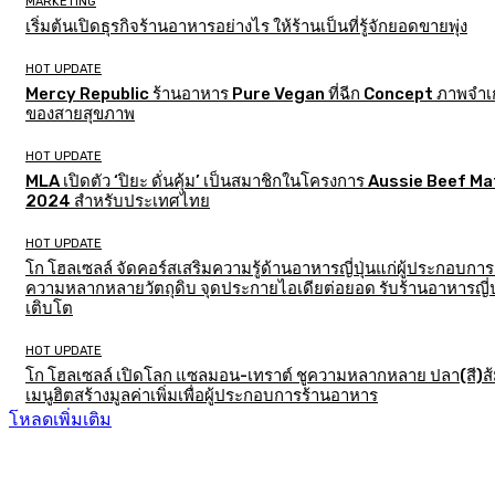
MARKETING
เริ่มต้นเปิดธุรกิจร้านอาหารอย่างไร ให้ร้านเป็นที่รู้จักยอดขายพุ่ง
HOT UPDATE
Mercy Republic ร้านอาหาร Pure Vegan ที่ฉีก Concept ภาพจำเก
ของสายสุขภาพ
HOT UPDATE
MLA เปิดตัว ‘ปิยะ ดั่นคุ้ม’ เป็นสมาชิกในโครงการ Aussie Beef M
2024 สำหรับประเทศไทย
HOT UPDATE
โก โฮลเซลล์ จัดคอร์สเสริมความรู้ด้านอาหารญี่ปุ่นแก่ผู้ประกอบการ
ความหลากหลายวัตถุดิบ จุดประกายไอเดียต่อยอด รับร้านอาหารญี่ป
เติบโต
HOT UPDATE
โก โฮลเซลล์ เปิดโลก แซลมอน-เทราต์ ชูความหลากหลาย ปลา(สี)ส
เมนูฮิตสร้างมูลค่าเพิ่มเพื่อผู้ประกอบการร้านอาหาร
โหลดเพิ่มเติม