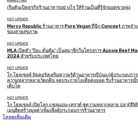
MARKETING
เริ่มต้นเปิดธุรกิจร้านอาหารอย่างไร ให้ร้านเป็นที่รู้จักยอดขายพุ่ง
HOT UPDATE
Mercy Republic ร้านอาหาร Pure Vegan ที่ฉีก Concept ภาพจำเก
ของสายสุขภาพ
HOT UPDATE
MLA เปิดตัว ‘ปิยะ ดั่นคุ้ม’ เป็นสมาชิกในโครงการ Aussie Beef M
2024 สำหรับประเทศไทย
HOT UPDATE
โก โฮลเซลล์ จัดคอร์สเสริมความรู้ด้านอาหารญี่ปุ่นแก่ผู้ประกอบการ
ความหลากหลายวัตถุดิบ จุดประกายไอเดียต่อยอด รับร้านอาหารญี่ป
เติบโต
HOT UPDATE
โก โฮลเซลล์ เปิดโลก แซลมอน-เทราต์ ชูความหลากหลาย ปลา(สี)ส
เมนูฮิตสร้างมูลค่าเพิ่มเพื่อผู้ประกอบการร้านอาหาร
โหลดเพิ่มเติม