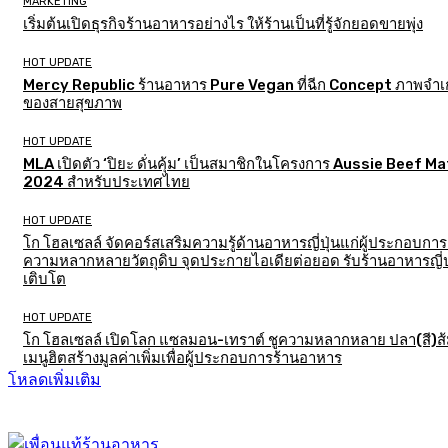
MARKETING
เริ่มต้นเปิดธุรกิจร้านอาหารอย่างไร ให้ร้านเป็นที่รู้จักยอดขายพุ่ง
HOT UPDATE
Mercy Republic ร้านอาหาร Pure Vegan ที่ฉีก Concept ภาพจำเก
ของสายสุขภาพ
HOT UPDATE
MLA เปิดตัว ‘ปิยะ ดั่นคุ้ม’ เป็นสมาชิกในโครงการ Aussie Beef M
2024 สำหรับประเทศไทย
HOT UPDATE
โก โฮลเซลล์ จัดคอร์สเสริมความรู้ด้านอาหารญี่ปุ่นแก่ผู้ประกอบการ
ความหลากหลายวัตถุดิบ จุดประกายไอเดียต่อยอด รับร้านอาหารญี่ป
เติบโต
HOT UPDATE
โก โฮลเซลล์ เปิดโลก แซลมอน-เทราต์ ชูความหลากหลาย ปลา(สี)ส
เมนูฮิตสร้างมูลค่าเพิ่มเพื่อผู้ประกอบการร้านอาหาร
โหลดเพิ่มเติม