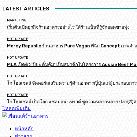
LATEST ARTICLES
MARKETING
เริ่มต้นเปิดธุรกิจร้านอาหารอย่างไร ให้ร้านเป็นที่รู้จักยอดขายพุ่ง
HOT UPDATE
Mercy Republic ร้านอาหาร Pure Vegan ที่ฉีก Concept ภาพจำเ
HOT UPDATE
MLA เปิดตัว ‘ปิยะ ดั่นคุ้ม’ เป็นสมาชิกในโครงการ Aussie Beef
HOT UPDATE
โก โฮลเซลล์ จัดคอร์สเสริมความรู้ด้านอาหารญี่ปุ่นแก่ผู้ประกอบก
HOT UPDATE
โก โฮลเซลล์ เปิดโลก แซลมอน-เทราต์ ชูความหลากหลาย ปลา(สี)ส้ม เ
โหลดเพิ่มเติม
หน้าหลัก
ข่าวสาร