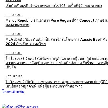
MARKETING
เริ่มต้นเปิดธุรกิจร้านอาหารอย่างไร ให้ร้านเป็นที่รู้จักยอดขายพุ่ง
HOT UPDATE
Mercy Republic ร้านอาหาร Pure Vegan ที่ฉีก Concept ภาพจำเก
ของสายสุขภาพ
HOT UPDATE
MLA เปิดตัว ‘ปิยะ ดั่นคุ้ม’ เป็นสมาชิกในโครงการ Aussie Beef M
2024 สำหรับประเทศไทย
HOT UPDATE
โก โฮลเซลล์ จัดคอร์สเสริมความรู้ด้านอาหารญี่ปุ่นแก่ผู้ประกอบการ
ความหลากหลายวัตถุดิบ จุดประกายไอเดียต่อยอด รับร้านอาหารญี่ป
เติบโต
HOT UPDATE
โก โฮลเซลล์ เปิดโลก แซลมอน-เทราต์ ชูความหลากหลาย ปลา(สี)ส
เมนูฮิตสร้างมูลค่าเพิ่มเพื่อผู้ประกอบการร้านอาหาร
โหลดเพิ่มเติม