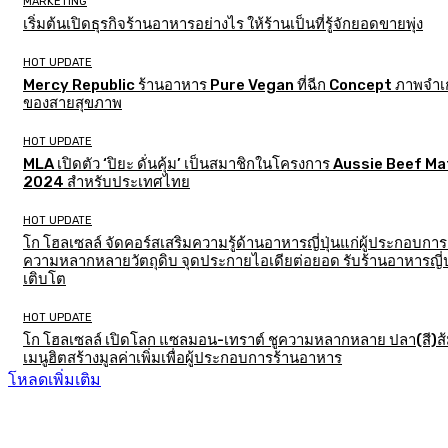
MARKETING
เริ่มต้นเปิดธุรกิจร้านอาหารอย่างไร ให้ร้านเป็นที่รู้จักยอดขายพุ่ง
HOT UPDATE
Mercy Republic ร้านอาหาร Pure Vegan ที่ฉีก Concept ภาพจำเก
ของสายสุขภาพ
HOT UPDATE
MLA เปิดตัว ‘ปิยะ ดั่นคุ้ม’ เป็นสมาชิกในโครงการ Aussie Beef M
2024 สำหรับประเทศไทย
HOT UPDATE
โก โฮลเซลล์ จัดคอร์สเสริมความรู้ด้านอาหารญี่ปุ่นแก่ผู้ประกอบการ
ความหลากหลายวัตถุดิบ จุดประกายไอเดียต่อยอด รับร้านอาหารญี่ป
เติบโต
HOT UPDATE
โก โฮลเซลล์ เปิดโลก แซลมอน-เทราต์ ชูความหลากหลาย ปลา(สี)ส
เมนูฮิตสร้างมูลค่าเพิ่มเพื่อผู้ประกอบการร้านอาหาร
โหลดเพิ่มเติม