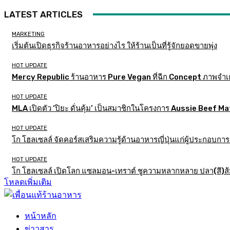
LATEST ARTICLES
MARKETING
เริ่มต้นเปิดธุรกิจร้านอาหารอย่างไร ให้ร้านเป็นที่รู้จักยอดขายพุ่ง
HOT UPDATE
Mercy Republic ร้านอาหาร Pure Vegan ที่ฉีก Concept ภาพจำเ
HOT UPDATE
MLA เปิดตัว ‘ปิยะ ดั่นคุ้ม’ เป็นสมาชิกในโครงการ Aussie Beef
HOT UPDATE
โก โฮลเซลล์ จัดคอร์สเสริมความรู้ด้านอาหารญี่ปุ่นแก่ผู้ประกอบก
HOT UPDATE
โก โฮลเซลล์ เปิดโลก แซลมอน-เทราต์ ชูความหลากหลาย ปลา(สี)ส้ม เ
โหลดเพิ่มเติม
หน้าหลัก
ข่าวสาร