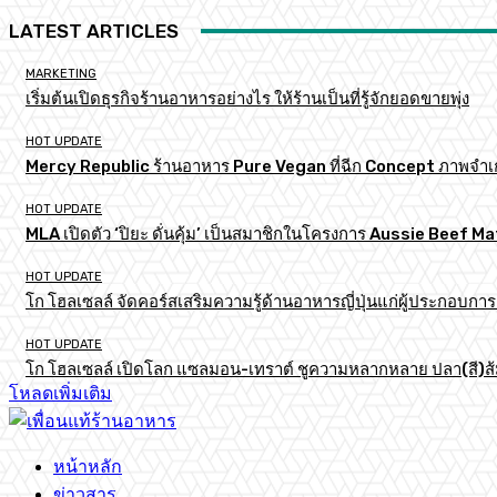
LATEST ARTICLES
MARKETING
เริ่มต้นเปิดธุรกิจร้านอาหารอย่างไร ให้ร้านเป็นที่รู้จักยอดขายพุ่ง
HOT UPDATE
Mercy Republic ร้านอาหาร Pure Vegan ที่ฉีก Concept ภาพจำเ
HOT UPDATE
MLA เปิดตัว ‘ปิยะ ดั่นคุ้ม’ เป็นสมาชิกในโครงการ Aussie Beef
HOT UPDATE
โก โฮลเซลล์ จัดคอร์สเสริมความรู้ด้านอาหารญี่ปุ่นแก่ผู้ประกอบก
HOT UPDATE
โก โฮลเซลล์ เปิดโลก แซลมอน-เทราต์ ชูความหลากหลาย ปลา(สี)ส้ม เ
โหลดเพิ่มเติม
หน้าหลัก
ข่าวสาร