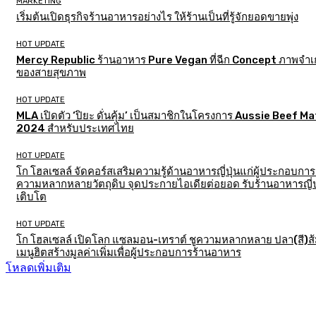
MARKETING
เริ่มต้นเปิดธุรกิจร้านอาหารอย่างไร ให้ร้านเป็นที่รู้จักยอดขายพุ่ง
HOT UPDATE
Mercy Republic ร้านอาหาร Pure Vegan ที่ฉีก Concept ภาพจำเก
ของสายสุขภาพ
HOT UPDATE
MLA เปิดตัว ‘ปิยะ ดั่นคุ้ม’ เป็นสมาชิกในโครงการ Aussie Beef M
2024 สำหรับประเทศไทย
HOT UPDATE
โก โฮลเซลล์ จัดคอร์สเสริมความรู้ด้านอาหารญี่ปุ่นแก่ผู้ประกอบการ
ความหลากหลายวัตถุดิบ จุดประกายไอเดียต่อยอด รับร้านอาหารญี่ป
เติบโต
HOT UPDATE
โก โฮลเซลล์ เปิดโลก แซลมอน-เทราต์ ชูความหลากหลาย ปลา(สี)ส
เมนูฮิตสร้างมูลค่าเพิ่มเพื่อผู้ประกอบการร้านอาหาร
โหลดเพิ่มเติม