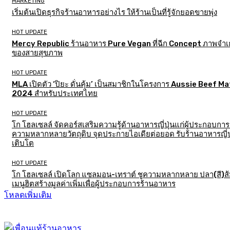
MARKETING
เริ่มต้นเปิดธุรกิจร้านอาหารอย่างไร ให้ร้านเป็นที่รู้จักยอดขายพุ่ง
HOT UPDATE
Mercy Republic ร้านอาหาร Pure Vegan ที่ฉีก Concept ภาพจำเก
ของสายสุขภาพ
HOT UPDATE
MLA เปิดตัว ‘ปิยะ ดั่นคุ้ม’ เป็นสมาชิกในโครงการ Aussie Beef M
2024 สำหรับประเทศไทย
HOT UPDATE
โก โฮลเซลล์ จัดคอร์สเสริมความรู้ด้านอาหารญี่ปุ่นแก่ผู้ประกอบการ
ความหลากหลายวัตถุดิบ จุดประกายไอเดียต่อยอด รับร้านอาหารญี่ป
เติบโต
HOT UPDATE
โก โฮลเซลล์ เปิดโลก แซลมอน-เทราต์ ชูความหลากหลาย ปลา(สี)ส
เมนูฮิตสร้างมูลค่าเพิ่มเพื่อผู้ประกอบการร้านอาหาร
โหลดเพิ่มเติม