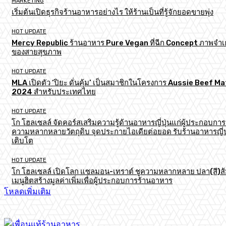
MARKETING
เริ่มต้นเปิดธุรกิจร้านอาหารอย่างไร ให้ร้านเป็นที่รู้จักยอดขายพุ่ง
HOT UPDATE
Mercy Republic ร้านอาหาร Pure Vegan ที่ฉีก Concept ภาพจำเก
ของสายสุขภาพ
HOT UPDATE
MLA เปิดตัว ‘ปิยะ ดั่นคุ้ม’ เป็นสมาชิกในโครงการ Aussie Beef M
2024 สำหรับประเทศไทย
HOT UPDATE
โก โฮลเซลล์ จัดคอร์สเสริมความรู้ด้านอาหารญี่ปุ่นแก่ผู้ประกอบการ
ความหลากหลายวัตถุดิบ จุดประกายไอเดียต่อยอด รับร้านอาหารญี่ป
เติบโต
HOT UPDATE
โก โฮลเซลล์ เปิดโลก แซลมอน-เทราต์ ชูความหลากหลาย ปลา(สี)ส
เมนูฮิตสร้างมูลค่าเพิ่มเพื่อผู้ประกอบการร้านอาหาร
โหลดเพิ่มเติม