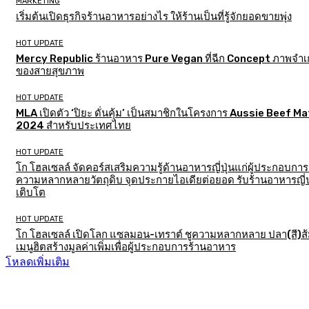
MARKETING
เริ่มต้นเปิดธุรกิจร้านอาหารอย่างไร ให้ร้านเป็นที่รู้จักยอดขายพุ่ง
HOT UPDATE
Mercy Republic ร้านอาหาร Pure Vegan ที่ฉีก Concept ภาพจำเก
ของสายสุขภาพ
HOT UPDATE
MLA เปิดตัว ‘ปิยะ ดั่นคุ้ม’ เป็นสมาชิกในโครงการ Aussie Beef M
2024 สำหรับประเทศไทย
HOT UPDATE
โก โฮลเซลล์ จัดคอร์สเสริมความรู้ด้านอาหารญี่ปุ่นแก่ผู้ประกอบการ
ความหลากหลายวัตถุดิบ จุดประกายไอเดียต่อยอด รับร้านอาหารญี่ป
เติบโต
HOT UPDATE
โก โฮลเซลล์ เปิดโลก แซลมอน-เทราต์ ชูความหลากหลาย ปลา(สี)ส
เมนูฮิตสร้างมูลค่าเพิ่มเพื่อผู้ประกอบการร้านอาหาร
โหลดเพิ่มเติม