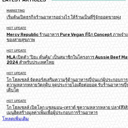
MARKETING
เริ่มต้นเปิดธุรกิจร้านอาหารอย่างไร ให้ร้านเป็นที่รู้จักยอดขายพุ่ง
HOT UPDATE
Mercy Republic ร้านอาหาร Pure Vegan ที่ฉีก Concept ภาพจำเก
ของสายสุขภาพ
HOT UPDATE
MLA เปิดตัว ‘ปิยะ ดั่นคุ้ม’ เป็นสมาชิกในโครงการ Aussie Beef M
2024 สำหรับประเทศไทย
HOT UPDATE
โก โฮลเซลล์ จัดคอร์สเสริมความรู้ด้านอาหารญี่ปุ่นแก่ผู้ประกอบการ
ความหลากหลายวัตถุดิบ จุดประกายไอเดียต่อยอด รับร้านอาหารญี่ป
เติบโต
HOT UPDATE
โก โฮลเซลล์ เปิดโลก แซลมอน-เทราต์ ชูความหลากหลาย ปลา(สี)ส
เมนูฮิตสร้างมูลค่าเพิ่มเพื่อผู้ประกอบการร้านอาหาร
โหลดเพิ่มเติม