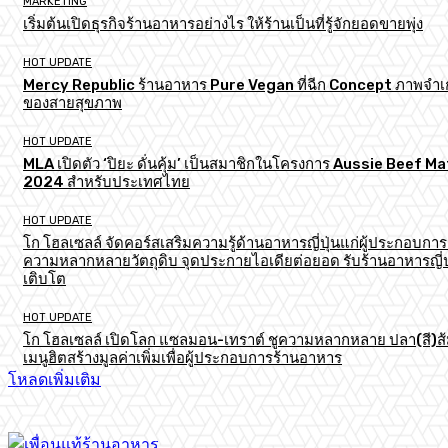
MARKETING
เริ่มต้นเปิดธุรกิจร้านอาหารอย่างไร ให้ร้านเป็นที่รู้จักยอดขายพุ่ง
HOT UPDATE
Mercy Republic ร้านอาหาร Pure Vegan ที่ฉีก Concept ภาพจำเก
ของสายสุขภาพ
HOT UPDATE
MLA เปิดตัว ‘ปิยะ ดั่นคุ้ม’ เป็นสมาชิกในโครงการ Aussie Beef M
2024 สำหรับประเทศไทย
HOT UPDATE
โก โฮลเซลล์ จัดคอร์สเสริมความรู้ด้านอาหารญี่ปุ่นแก่ผู้ประกอบการ
ความหลากหลายวัตถุดิบ จุดประกายไอเดียต่อยอด รับร้านอาหารญี่ป
เติบโต
HOT UPDATE
โก โฮลเซลล์ เปิดโลก แซลมอน-เทราต์ ชูความหลากหลาย ปลา(สี)ส
เมนูฮิตสร้างมูลค่าเพิ่มเพื่อผู้ประกอบการร้านอาหาร
โหลดเพิ่มเติม