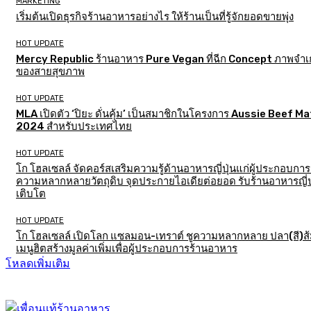
MARKETING
เริ่มต้นเปิดธุรกิจร้านอาหารอย่างไร ให้ร้านเป็นที่รู้จักยอดขายพุ่ง
HOT UPDATE
Mercy Republic ร้านอาหาร Pure Vegan ที่ฉีก Concept ภาพจำเก
ของสายสุขภาพ
HOT UPDATE
MLA เปิดตัว ‘ปิยะ ดั่นคุ้ม’ เป็นสมาชิกในโครงการ Aussie Beef M
2024 สำหรับประเทศไทย
HOT UPDATE
โก โฮลเซลล์ จัดคอร์สเสริมความรู้ด้านอาหารญี่ปุ่นแก่ผู้ประกอบการ
ความหลากหลายวัตถุดิบ จุดประกายไอเดียต่อยอด รับร้านอาหารญี่ป
เติบโต
HOT UPDATE
โก โฮลเซลล์ เปิดโลก แซลมอน-เทราต์ ชูความหลากหลาย ปลา(สี)ส
เมนูฮิตสร้างมูลค่าเพิ่มเพื่อผู้ประกอบการร้านอาหาร
โหลดเพิ่มเติม