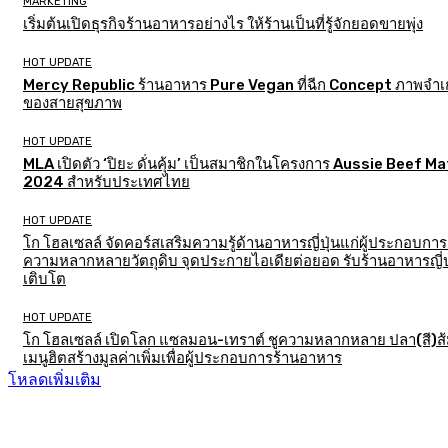
MARKETING
เริ่มต้นเปิดธุรกิจร้านอาหารอย่างไร ให้ร้านเป็นที่รู้จักยอดขายพุ่ง
HOT UPDATE
Mercy Republic ร้านอาหาร Pure Vegan ที่ฉีก Concept ภาพจำเก
ของสายสุขภาพ
HOT UPDATE
MLA เปิดตัว ‘ปิยะ ดั่นคุ้ม’ เป็นสมาชิกในโครงการ Aussie Beef M
2024 สำหรับประเทศไทย
HOT UPDATE
โก โฮลเซลล์ จัดคอร์สเสริมความรู้ด้านอาหารญี่ปุ่นแก่ผู้ประกอบการ
ความหลากหลายวัตถุดิบ จุดประกายไอเดียต่อยอด รับร้านอาหารญี่ป
เติบโต
HOT UPDATE
โก โฮลเซลล์ เปิดโลก แซลมอน-เทราต์ ชูความหลากหลาย ปลา(สี)ส
เมนูฮิตสร้างมูลค่าเพิ่มเพื่อผู้ประกอบการร้านอาหาร
โหลดเพิ่มเติม