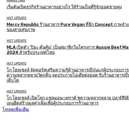
MARKETING
เริ่มต้นเปิดธุรกิจร้านอาหารอย่างไร ให้ร้านเป็นที่รู้จักยอดขายพุ่ง
HOT UPDATE
Mercy Republic ร้านอาหาร Pure Vegan ที่ฉีก Concept ภาพจำเก
ของสายสุขภาพ
HOT UPDATE
MLA เปิดตัว ‘ปิยะ ดั่นคุ้ม’ เป็นสมาชิกในโครงการ Aussie Beef M
2024 สำหรับประเทศไทย
HOT UPDATE
โก โฮลเซลล์ จัดคอร์สเสริมความรู้ด้านอาหารญี่ปุ่นแก่ผู้ประกอบการ
ความหลากหลายวัตถุดิบ จุดประกายไอเดียต่อยอด รับร้านอาหารญี่ป
เติบโต
HOT UPDATE
โก โฮลเซลล์ เปิดโลก แซลมอน-เทราต์ ชูความหลากหลาย ปลา(สี)ส
เมนูฮิตสร้างมูลค่าเพิ่มเพื่อผู้ประกอบการร้านอาหาร
โหลดเพิ่มเติม