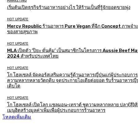
MARKETING
เริ่มต้นเปิดธุรกิจร้านอาหารอย่างไร ให้ร้านเป็นที่รู้จักยอดขายพุ่ง
HOT UPDATE
Mercy Republic ร้านอาหาร Pure Vegan ที่ฉีก Concept ภาพจำเก
ของสายสุขภาพ
HOT UPDATE
MLA เปิดตัว ‘ปิยะ ดั่นคุ้ม’ เป็นสมาชิกในโครงการ Aussie Beef M
2024 สำหรับประเทศไทย
HOT UPDATE
โก โฮลเซลล์ จัดคอร์สเสริมความรู้ด้านอาหารญี่ปุ่นแก่ผู้ประกอบการ
ความหลากหลายวัตถุดิบ จุดประกายไอเดียต่อยอด รับร้านอาหารญี่ป
เติบโต
HOT UPDATE
โก โฮลเซลล์ เปิดโลก แซลมอน-เทราต์ ชูความหลากหลาย ปลา(สี)ส
เมนูฮิตสร้างมูลค่าเพิ่มเพื่อผู้ประกอบการร้านอาหาร
โหลดเพิ่มเติม