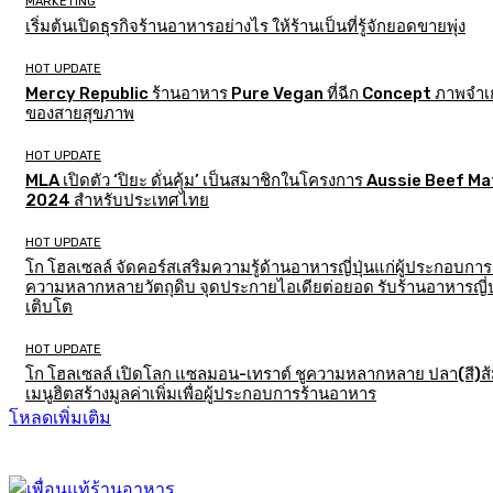
MARKETING
เริ่มต้นเปิดธุรกิจร้านอาหารอย่างไร ให้ร้านเป็นที่รู้จักยอดขายพุ่ง
HOT UPDATE
Mercy Republic ร้านอาหาร Pure Vegan ที่ฉีก Concept ภาพจำเก
ของสายสุขภาพ
HOT UPDATE
MLA เปิดตัว ‘ปิยะ ดั่นคุ้ม’ เป็นสมาชิกในโครงการ Aussie Beef M
2024 สำหรับประเทศไทย
HOT UPDATE
โก โฮลเซลล์ จัดคอร์สเสริมความรู้ด้านอาหารญี่ปุ่นแก่ผู้ประกอบการ
ความหลากหลายวัตถุดิบ จุดประกายไอเดียต่อยอด รับร้านอาหารญี่ป
เติบโต
HOT UPDATE
โก โฮลเซลล์ เปิดโลก แซลมอน-เทราต์ ชูความหลากหลาย ปลา(สี)ส
เมนูฮิตสร้างมูลค่าเพิ่มเพื่อผู้ประกอบการร้านอาหาร
โหลดเพิ่มเติม