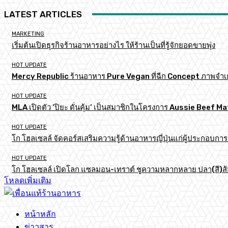
LATEST ARTICLES
MARKETING
เริ่มต้นเปิดธุรกิจร้านอาหารอย่างไร ให้ร้านเป็นที่รู้จักยอดขายพุ่ง
HOT UPDATE
Mercy Republic ร้านอาหาร Pure Vegan ที่ฉีก Concept ภาพจำเ
HOT UPDATE
MLA เปิดตัว ‘ปิยะ ดั่นคุ้ม’ เป็นสมาชิกในโครงการ Aussie Beef
HOT UPDATE
โก โฮลเซลล์ จัดคอร์สเสริมความรู้ด้านอาหารญี่ปุ่นแก่ผู้ประกอบก
HOT UPDATE
โก โฮลเซลล์ เปิดโลก แซลมอน-เทราต์ ชูความหลากหลาย ปลา(สี)ส้ม เ
โหลดเพิ่มเติม
หน้าหลัก
ข่าวสาร