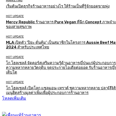
MARKETING
เริ่มต้นเปิดธุรกิจร้านอาหารอย่างไร ให้ร้านเป็นที่รู้จักยอดขายพุ่ง
HOT UPDATE
Mercy Republic ร้านอาหาร Pure Vegan ที่ฉีก Concept ภาพจำเก
ของสายสุขภาพ
HOT UPDATE
MLA เปิดตัว ‘ปิยะ ดั่นคุ้ม’ เป็นสมาชิกในโครงการ Aussie Beef M
2024 สำหรับประเทศไทย
HOT UPDATE
โก โฮลเซลล์ จัดคอร์สเสริมความรู้ด้านอาหารญี่ปุ่นแก่ผู้ประกอบการ
ความหลากหลายวัตถุดิบ จุดประกายไอเดียต่อยอด รับร้านอาหารญี่ป
เติบโต
HOT UPDATE
โก โฮลเซลล์ เปิดโลก แซลมอน-เทราต์ ชูความหลากหลาย ปลา(สี)ส
เมนูฮิตสร้างมูลค่าเพิ่มเพื่อผู้ประกอบการร้านอาหาร
โหลดเพิ่มเติม