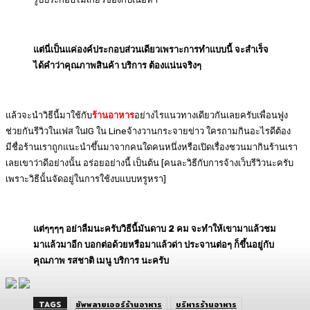
แต่นี่เป็นแค่องค์ประกอบส่วนเดียวเพราะการทำแบบนี้ จะสำเร็จ
ได้คำว่าคุณภาพสินค้า บริการ ต้องแน่นจริงๆ
แล้วจะนำวิธีนี้มาใช้กับ
ร้านอาหาร
อย่างไรแนวทางเดียวกันเลยครับเพื่อนฟูง
ช่วยกันรีวิวในเฟส ในIG ใน Lineจ้างวานกระจายข่าว ใครถามกินอะไรดีต้อง
มีชื่อร้านเราถูกแนะนำขึ้นมาจากคนใดคนหนึ่งหรือเปิดเรื่องชวนมากินร้านเรา
เลยเขาว่าดีอย่างนั้น อร่อยอย่างนี้ เป็นต้น [คนละวิธีกับการจ้างเว็บรีวิวนะครับ
เพราะวิธีนั้นจัดอยู่ในการใช้งบแบบหรูหรา]
แต่ๆๆๆๆ อย่าลืมนะครับวิธีนี้มันดาบ 2 คม จะทำให้เขามาแล้วชม
มาแล้วมาอีก บอกต่อด้วยหรือมาแล้วด่า ประจานต่อๆ ก็ขึ้นอยู่กับ
คุณภาพ รสชาติ เมนู บริการ นะครับ
TAGS
ซัพพลายเออร์ร้านอาหาร
บริหารร้านอาหาร