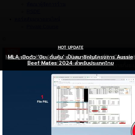
พัฒนาผู้จัดการร้าน
RSDE
คอร์สสัมมนาออนไลน์
Private Course
©
HOT UPDATE
HOT UPDATE
MARKETING
Mercy Republic ร้านอาหาร Pure Vegan ที่ฉีก Concep
เริ่มต้นเปิดธุรกิจร้านอาหารอย่างไร ให้ร้านเป็นที่รู้จักยอดขาย
MLA เปิดตัว ‘ปิยะ ดั่นคุ้ม’ เป็นสมาชิกในโครงการ Aussie
Beef Mates 2024 สำหรับประเทศไทย
ภาพจำเก่า ๆ ของสายสุขภาพ
พุ่ง