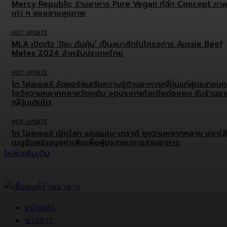
Mercy Republic ร้านอาหาร Pure Vegan ที่ฉีก Concept ภา
เก่า ๆ ของสายสุขภาพ
HOT UPDATE
MLA เปิดตัว ‘ปิยะ ดั่นคุ้ม’ เป็นสมาชิกในโครงการ Aussie Beef
Mates 2024 สำหรับประเทศไทย
HOT UPDATE
โก โฮลเซลล์ จัดคอร์สเสริมความรู้ด้านอาหารญี่ปุ่นแก่ผู้ประกอบ
โชว์ความหลากหลายวัตถุดิบ จุดประกายไอเดียต่อยอด รับร้านอ
ญี่ปุ่นเติบโต
HOT UPDATE
โก โฮลเซลล์ เปิดโลก แซลมอน-เทราต์ ชูความหลากหลาย ปลา(สี
เมนูฮิตสร้างมูลค่าเพิ่มเพื่อผู้ประกอบการร้านอาหาร
โหลดเพิ่มเติม
หน้าหลัก
ข่าวสาร