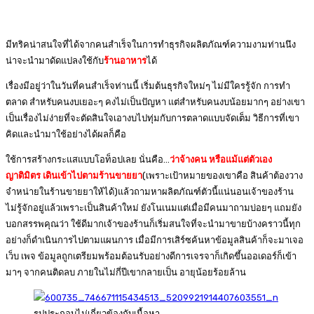
มีทริคน่าสนใจที่ได้จากคนสำเร็จในการทำธุรกิจผลิตภัณฑ์ความงามท่านนึง
น่าจะนำมาดัดแปลงใช้กับ
ร้านอาหาร
ได้
เรื่องมีอยู่ว่าในวันที่คนสำเร็จท่านนี้ เริ่มต้นธุรกิจใหม่ๆ ไม่มีใครรู้จัก การทำ
ตลาด สำหรับคนงบเยอะๆ คงไม่เป็นปัญหา แต่สำหรับคนงบน้อยมากๆ อย่างเขา
เป็นเรื่องไม่ง่ายที่จะตัดสินใจเอางบไปทุ่มกับการตลาดแบบจัดเต็ม วิธีการที่เขา
คิดและนำมาใช้อย่างได้ผลก็คือ
ใช้การสร้างกระแสแบบโอท็อปเลย นั่นคือ…
ว่าจ้างคน หรือแม้แต่ตัวเอง
ญาติมิตร เดินเข้าไปตามร้านขายยา
(เพราะเป้าหมายของเขาคือ สินค้าต้องวาง
จำหน่ายในร้านขายยาให้ได้)แล้วถามหาผลิตภัณฑ์ตัวนี้แน่นอนเจ้าของร้าน
ไม่รู้จักอยู่แล้วเพราะเป็นสินค้าใหม่ ยังโนเนมแต่เมื่อมีคนมาถามบ่อยๆ แถมยัง
บอกสรรพคุณว่า ใช้ดีมากเจ้าของร้านก็เริ่มสนใจที่จะนำมาขายบ้างคราวนี้ทุก
อย่างก็ดำเนินการไปตามแผนการ เมื่อมีการเสิร์ซค้นหาข้อมูลสินค้าก็จะมาเจอ
เว็บ เพจ ข้อมูลถูกเตรียมพร้อมต้อนรับอย่างดีการเจรจาก็เกิดขึ้นออเดอร์ก็เข้า
มาๆ จากคนติดลบ ภายในไม่กี่ปีเขากลายเป็น อายุน้อยร้อยล้าน
รูปประกอบไม่เกี่ยวข้องกับเนื้อหา