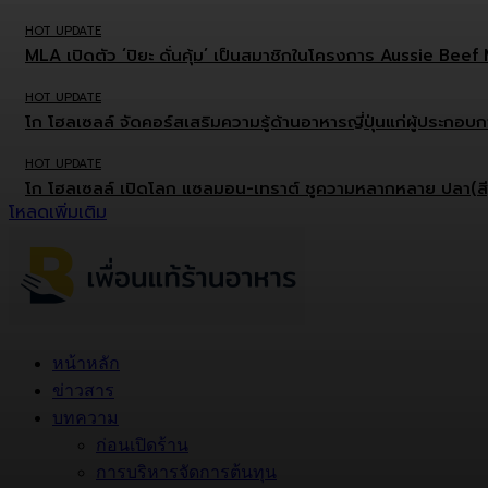
HOT UPDATE
MLA เปิดตัว ‘ปิยะ ดั่นคุ้ม’ เป็นสมาชิกในโครงการ Aussie Be
HOT UPDATE
โก โฮลเซลล์ จัดคอร์สเสริมความรู้ด้านอาหารญี่ปุ่นแก่ผู้ประกอ
HOT UPDATE
โก โฮลเซลล์ เปิดโลก แซลมอน-เทราต์ ชูความหลากหลาย ปลา(สี)ส้
โหลดเพิ่มเติม
หน้าหลัก
ข่าวสาร
บทความ
ก่อนเปิดร้าน
การบริหารจัดการต้นทุน