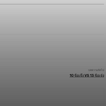
บทความถัดไป
10 ข้อเจ๊ง VS 13 ข้อเจ๋ง