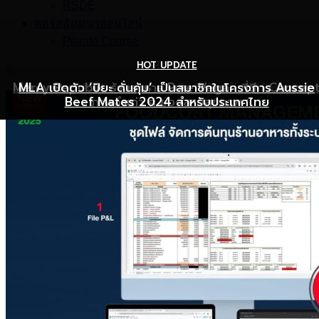
RSDE
คอร์สสัมมนาออนไลน์
Private Course
HOT UPDATE
HOT UPDATE
MARKETING
©
Mercy Republic ร้านอาหาร Pure Vegan ที่ฉีก Concep
เริ่มต้นเปิดธุรกิจร้านอาหารอย่างไร ให้ร้านเป็นที่รู้จักยอดขาย
MLA เปิดตัว ‘ปิยะ ดั่นคุ้ม’ เป็นสมาชิกในโครงการ Aussie
Beef Mates 2024 สำหรับประเทศไทย
ภาพจำเก่า ๆ ของสายสุขภาพ
พุ่ง