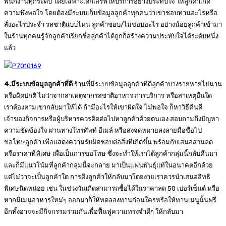
พนักงานทุกระดับ โดยเฉพาะเด็กเสิร์ฟให้บริการอย่างประทับใจ ให้ลูกค้าเกิด
ความพึงพอใจ โดยต้องมีระบบเก็บข้อมูลลูกค้าทุกคนว่าเขาชอบทานอะไรหรือ
สั่งอะไรประจำ รสชาติแบบไหน ลูกค้าชอบ/ไม่ชอบอะไร อย่างน้อยลูกค้าเข้ามา
ในร้านทุกคนรู้จักลูกค้าเรียกชื่อลูกค้าได้ถูกก็สร้างความประทับใจได้ระดับหนึ่ง
แล้ว
4.มีระบบข้อมูลลูกค้าที่ดี
ร้านที่มีระบบข้อมูลลูกค้าที่ดีลูกค้าบางรายหายไปนาน
หรือผิดปกติ ไม่ว่าจากสาเหตุจากรสชาติอาหาร การบริการ หรือสาเหตุอื่นใด
เราต้องตามเขากลับมาให้ได้ ถ้ามีอะไรให้เขาผิดใจ ไม่พอใจ ก็หาวิธีคืนดี
เจ้าของกิจการหรือผู้บริหารควรติดต่อไปหาลูกค้าด้วยตนเอง สอบถามถึงปัญหา
ความขัดข้องใจ ผ่านทางโทรศัพท์ อีเมล์ หรือส่งจดหมายลงลายมือชื่อไป
ขอโทษลูกค้า เพื่อแสดงความรับผิดชอบต่อสิ่งที่เกิดขึ้น พร้อมกับเสนอส่วนลด
หรือราคาที่พิเศษ เพื่อเป็นการขอโทษ ซึ่งจะทำให้เราได้ลูกค้ากลุ่มนี้กลับคืนมา
และก็มีแนวโน้มที่ลูกค้ากลุ่มนี้จะกลาย มาเป็นแฟนพันธุ์แท้ในอนาคตอีกด้วย
แต่ไม่ว่าจะเป็นลูกค้าใด การดึงลูกค้าให้กลับมาโดยง่ายเราควรนำเสนอสิทธิ
พิเศษนิดหน่อย เช่น ในช่วงวันเกิดสามารถซื้อได้ในราคาลด 50 เปอร์เซ็นต์ หรือ
หากมีเมนูอาหารใหม่ๆ ออกมาก็ให้ทดลองทานก่อนใครหรือให้ทานเมนูนั้นฟรี
อีกทั้งอาจจะมีกิจกรรมร่วมกันเพื่อฟื้นฟูความทรงจำดีๆ ให้กลับมา