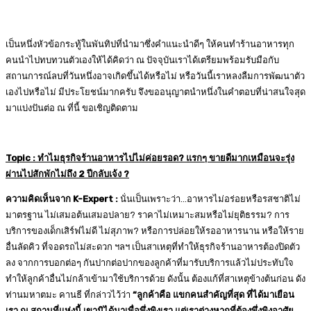
เป็นหนึ่งหัวข้อกระทู้ในพันทิปที่นำมาซึ่งคำแนะนำดีๆ ให้คนทำร้านอาหารทุก
คนนำไปทบทวนตัวเองให้ได้คิดว่า ณ ปัจจุบันเราได้เตรียมพร้อมรับมือกับ
สถานการณ์ลบที่วันหนึ่งอาจเกิดขึ้นได้หรือไม่ หรือวันนี้เราหลงลืมการพัฒนาตัว
เองไปหรือไม่ มีประโยชน์มากครับ จึงขออนุญาตนำหนึ่งในคำตอบที่น่าสนใจสุด
มาแบ่งปันต่อ ณ ที่นี้ ขอเชิญติดตาม
Topic : ทำไมธุรกิจร้านอาหารไปไม่ค่อยรอด? แรกๆ ขายดีมากเหมือนจะรุ่ง
ผ่านไปสักพักไม่ถึง 2 ปีกลับเจ้ง ?
ความคิดเห็นจาก
K-Expert :
นั่นเป็นเพราะว่า…อาหารไม่อร่อยหรือรสชาติไม่
มาตรฐาน ไม่เสมอต้นเสมอปลาย? ราคาไม่เหมาะสมหรือไม่ยุติธรรม? การ
บริการของเด็กเสิร์ฟไม่ดี ไม่สุภาพ? หรือการปล่อยให้รออาหารนาน หรือให้ราย
อื่นลัดคิว ที่จอดรถไม่สะดวก ฯลฯ เป็นสาเหตุที่ทำให้ธุรกิจร้านอาหารต้องปิดตัว
ลง จากการบอกต่อๆ กันปากต่อปากของลูกค้าที่มารับบริการแล้วไม่ประทับใจ
ทำให้ลูกค้าอื่นไม่กล้าเข้ามาใช้บริการด้วย ดังนั้น ต้องแก้ที่สาเหตุข้างต้นก่อน ดัง
ท่านมหาตมะ คานธี ที่กล่าวไว้ว่า
“ลูกค้าคือ แขกคนสำคัญที่สุด ที่ได้มาเยือน
เรา ณ สถานที่แห่งนี้ เขามิได้มาเพื่อพึ่งพิงเรา แต่เราต่างหากที่ต้องพึ่งพิงอาศัย