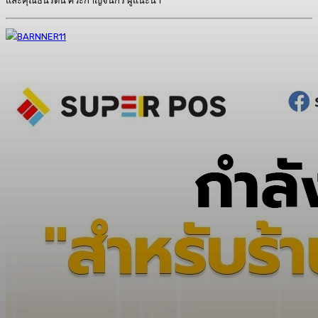
และคุณธนรัตน์ ศิวะกาญจนกร ผู้แนะนำ