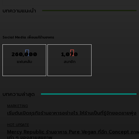
บทความแนะนำ
Social Media เพื่อนแท้ร้านอาหาร
260,000
1,070
แฟนคลับ
สมาชิก
บทความล่าสุด
MARKETING
เริ่มต้นเปิดธุรกิจร้านอาหารอย่างไร ให้ร้านเป็นที่รู้จักยอดขายพุ่ง
HOT UPDATE
Mercy Republic ร้านอาหาร Pure Vegan ที่ฉีก Concept ภา
เก่า ๆ ของสายสุขภาพ