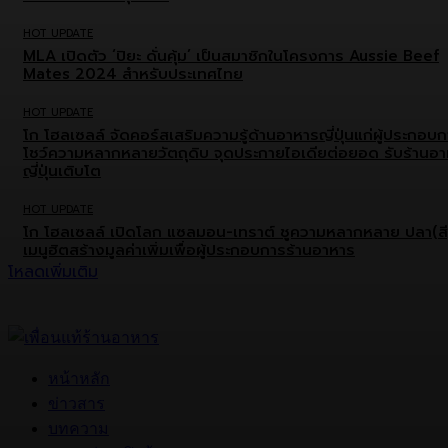
HOT UPDATE
MLA เปิดตัว ‘ปิยะ ดั่นคุ้ม’ เป็นสมาชิกในโครงการ Aussie Beef
Mates 2024 สำหรับประเทศไทย
HOT UPDATE
โก โฮลเซลล์ จัดคอร์สเสริมความรู้ด้านอาหารญี่ปุ่นแก่ผู้ประกอบ
โชว์ความหลากหลายวัตถุดิบ จุดประกายไอเดียต่อยอด รับร้านอ
ญี่ปุ่นเติบโต
HOT UPDATE
โก โฮลเซลล์ เปิดโลก แซลมอน-เทราต์ ชูความหลากหลาย ปลา(สี
เมนูฮิตสร้างมูลค่าเพิ่มเพื่อผู้ประกอบการร้านอาหาร
โหลดเพิ่มเติม
หน้าหลัก
ข่าวสาร
บทความ