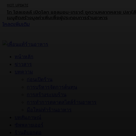
HOT UPDATE
โก โฮลเซลล์ เปิดโลก แซลมอน-เทราต์ ชูความหลากหลาย ปลา(สี
เมนูฮิตสร้างมูลค่าเพิ่มเพื่อผู้ประกอบการร้านอาหาร
โหลดเพิ่มเติม
หน้าหลัก
ข่าวสาร
บทความ
ก่อนเปิดร้าน
การบริหารจัดการต้นทุน
การสร้างระบบร้าน
การทำการตลาดสไตล์ร้านอาหาร
มือใหม่ทำร้านอาหาร
บทสัมภาษณ์
ซัพพลายเออร์
ร้านดีบอกต่อ