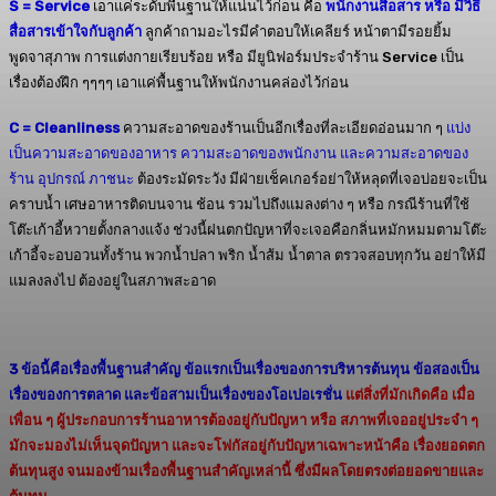
S = Service
เอาแค่ระดับพื้นฐานให้แน่นไว้ก่อน คือ
พนักงานสื่อสาร หรือ มีวิธี
สื่อสารเข้าใจกับลูกค้า
ลูกค้าถามอะไรมีคำตอบให้เคลียร์ หน้าตามีรอยยิ้ม
พูดจาสุภาพ การแต่งกายเรียบร้อย หรือ มียูนิฟอร์มประจำร้าน Service เป็น
เรื่องต้องฝึก ๆๆๆๆ เอาแค่พื้นฐานให้พนักงานคล่องไว้ก่อน
C = Cleanliness
ความสะอาดของร้านเป็นอีกเรื่องที่ละเอียดอ่อนมาก ๆ
แบ่ง
เป็นความสะอาดของอาหาร ความสะอาดของพนักงาน และความสะอาดของ
ร้าน อุปกรณ์ ภาชนะ
ต้องระมัดระวัง มีฝ่ายเช็คเกอร์อย่าให้หลุดที่เจอบ่อยจะเป็น
คราบน้ำ เศษอาหารติดบนจาน ช้อน รวมไปถึงแมลงต่าง ๆ หรือ กรณีร้านที่ใช้
โต๊ะเก้าอี้หวายตั้งกลางแจ้ง ช่วงนี้ฝนตกปัญหาที่จะเจอคือกลิ่นหมักหมมตามโต๊ะ
เก้าอี้จะอบอวนทั้งร้าน พวกน้ำปลา พริก น้ำส้ม น้ำตาล ตรวจสอบทุกวัน อย่าให้มี
แมลงลงไป ต้องอยู่ในสภาพสะอาด
3 ข้อนี้คือเรื่องพื้นฐานสำคัญ ข้อแรกเป็นเรื่องของการบริหารต้นทุน ข้อสองเป็น
เรื่องของการตลาด และข้อสามเป็นเรื่องของโอเปอเรชั่น
แต่สิ่งที่มักเกิดคือ เมื่อ
เพื่อน ๆ ผู้ประกอบการร้านอาหารต้องอยู่กับปัญหา หรือ สภาพที่เจออยู่ประจำ ๆ
มักจะมองไม่เห็นจุดปัญหา และจะโฟกัสอยู่กับปัญหาเฉพาะหน้าคือ เรื่องยอดตก
ต้นทุนสูง จนมองข้ามเรื่องพื้นฐานสำคัญเหล่านี้ ซึ่งมีผลโดยตรงต่อยอดขายและ