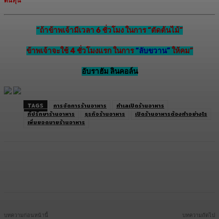
ต้นทุน
“ถ้าข้าพเจ้ามีเวลา 6 ชั่วโมง ในการ “ตัดต้นไม้”
ข้าพเจ้าจะใช้ 4 ชั่วโมงแรก ในการ
“ลับขวาน”
ให้คม”
อับราฮัม ลินคอล์น
TAGS
การจัดการร้านอาหาร
ทำเลเปิดร้านอาหาร
ที่ปรึกษาร้านอาหาร
ธุรกิจร้านอาหาร
เปิดร้านอาหารต้องทำอย่างไร
เพิ่มยอดขายร้านอาหาร
Facebook
Twitter
LINE
Copy URL
บทความก่อนหน้านี้
บทความถัดไป