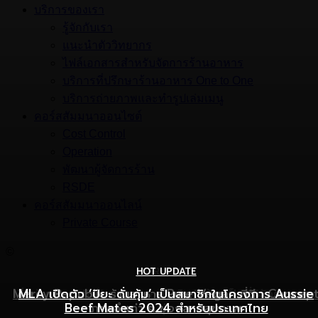
บริการของเรา
รู้จักกับเรา
แนะนำตัววิทยากร
ไฟล์เอกสารสำหรับจัดการร้านอาหาร
บริการที่ปรึกษาร้านอาหาร One to One
บริการถ่ายภาพและทำรูปเล่มเมนู
คอร์สสัมมนาออนไซต์
Cost Control
Operation
พัฒนาผู้จัดการร้าน
RSDE
คอร์สสัมมนาออนไลน์
Private Course
©
HOT UPDATE
HOT UPDATE
MARKETING
Mercy Republic ร้านอาหาร Pure Vegan ที่ฉีก Concep
เริ่มต้นเปิดธุรกิจร้านอาหารอย่างไร ให้ร้านเป็นที่รู้จักยอดขาย
MLA เปิดตัว ‘ปิยะ ดั่นคุ้ม’ เป็นสมาชิกในโครงการ Aussie
Beef Mates 2024 สำหรับประเทศไทย
ภาพจำเก่า ๆ ของสายสุขภาพ
พุ่ง