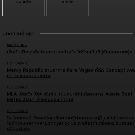
แฟนคลับ
สมาชิก
บทความล่าสุด
MARKETING
เริ่มต้นเปิดธุรกิจร้านอาหารอย่างไร ให้ร้านเป็นที่รู้จักยอดขายพุ่ง
HOT UPDATE
Mercy Republic ร้านอาหาร Pure Vegan ที่ฉีก Concept ภา
เก่า ๆ ของสายสุขภาพ
HOT UPDATE
MLA เปิดตัว ‘ปิยะ ดั่นคุ้ม’ เป็นสมาชิกในโครงการ Aussie Beef
Mates 2024 สำหรับประเทศไทย
HOT UPDATE
โก โฮลเซลล์ จัดคอร์สเสริมความรู้ด้านอาหารญี่ปุ่นแก่ผู้ประกอบ
โชว์ความหลากหลายวัตถุดิบ จุดประกายไอเดียต่อยอด รับร้านอ
ญี่ปุ่นเติบโต