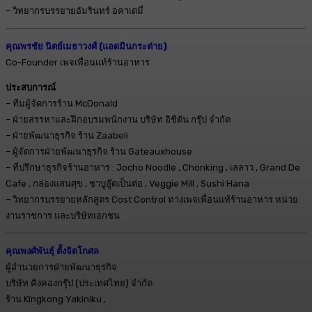
– วิทยากรบรรยายอัมรินทร์ อคาเดมี่
คุณพรชัย นิตย์เมธาวงศ์ (แอดมินกระต่าย)
Co-Founder เพจเพื่อนแท้ร้านอาหาร
ประสบการณ์
– ทีมผู้จัดการร้าน McDonald
– ฝ่ายสรรหาและฝึกอบรมพนักงาน บริษัท อิชิตัน กรุ๊ป จำกัด
– ฝ่ายพัฒนาธุรกิจ ร้าน Zaabeli
– ผู้จัดการฝ่ายพัฒนาธุรกิจ ร้าน Gateauxhouse
– ที่ปรึกษาธุรกิจร้านอาหาร : Jocho Noodle , Chonking , เลลาว , Grand De
Cafe , กล่องแสนศุข , ชาบูอู๊ดเป็นต่อ , Veggie Mill , Sushi Hana
– วิทยากรบรรยายหลักสูตร Cost Control ทางเพจเพื่อนแท้ร้านอาหาร หน่วย
งานราชการ และบริษัทเอกชน
คุณพงศ์พันธุ์ ตั้งจิตโกศล
ผู้อำนวยการฝ่ายพัฒนาธุรกิจ
บริษัท คิงคองกรุ๊ป (ประเทศไทย) จำกัด
ร้าน Kingkong Yakiniku ,