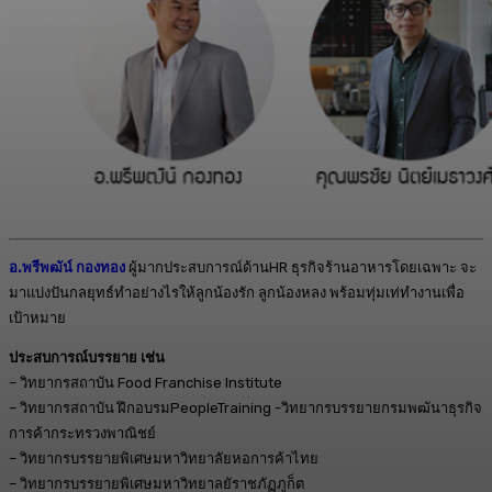
อ.พรีพฒัน์ กองทอง
ผู้มากประสบการณ์ด้านHR ธุรกิจร้านอาหารโดยเฉพาะ จะ
มาแบ่งปันกลยุทธ์ทำอย่างไรให้ลูกน้องรัก ลูกน้องหลง พร้อมทุ่มเท่ทำงานเพื่อ
เป้าหมาย
ประสบการณ์บรรยาย เช่น
– วิทยากรสถาบัน Food Franchise Institute
– วิทยากรสถาบัน ฝึกอบรมPeopleTraining -วิทยากรบรรยายกรมพฒันาธุรกิจ
การค้ากระทรวงพาณิชย์
– วิทยากรบรรยายพิเศษมหาวิทยาลัยหอการค้าไทย
– วิทยากรบรรยายพิเศษมหาวิทยาลยัราชภัฏภูก็ต