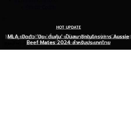
Private Course
©
HOT UPDATE
HOT UPDATE
MARKETING
Mercy Republic ร้านอาหาร Pure Vegan ที่ฉีก Concep
เริ่มต้นเปิดธุรกิจร้านอาหารอย่างไร ให้ร้านเป็นที่รู้จักยอดขาย
MLA เปิดตัว ‘ปิยะ ดั่นคุ้ม’ เป็นสมาชิกในโครงการ Aussie
Beef Mates 2024 สำหรับประเทศไทย
ภาพจำเก่า ๆ ของสายสุขภาพ
พุ่ง
ปิดหน้าต่างนี้