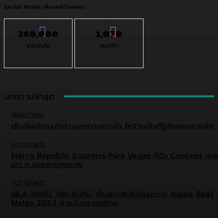
Social Media เพื่อนแท้ร้านอาหาร
260,000
1,070
แฟนคลับ
สมาชิก
บทความล่าสุด
MARKETING
เริ่มต้นเปิดธุรกิจร้านอาหารอย่างไร ให้ร้านเป็นที่รู้จักยอดขายพุ่ง
HOT UPDATE
Mercy Republic ร้านอาหาร Pure Vegan ที่ฉีก Concept ภา
เก่า ๆ ของสายสุขภาพ
HOT UPDATE
MLA เปิดตัว ‘ปิยะ ดั่นคุ้ม’ เป็นสมาชิกในโครงการ Aussie Beef
Mates 2024 สำหรับประเทศไทย