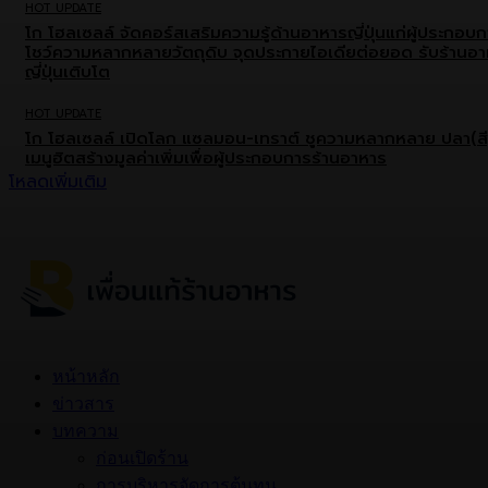
HOT UPDATE
โก โฮลเซลล์ จัดคอร์สเสริมความรู้ด้านอาหารญี่ปุ่นแก่ผู้ประกอบ
โชว์ความหลากหลายวัตถุดิบ จุดประกายไอเดียต่อยอด รับร้านอ
ญี่ปุ่นเติบโต
HOT UPDATE
โก โฮลเซลล์ เปิดโลก แซลมอน-เทราต์ ชูความหลากหลาย ปลา(สี
เมนูฮิตสร้างมูลค่าเพิ่มเพื่อผู้ประกอบการร้านอาหาร
โหลดเพิ่มเติม
หน้าหลัก
ข่าวสาร
บทความ
ก่อนเปิดร้าน
การบริหารจัดการต้นทุน