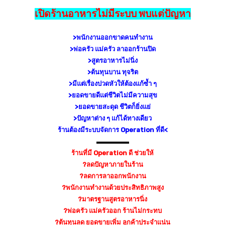
เปิดร้านอาหารไม่มีระบบ พบแต่ปัญหา
>พนักงานออกขาดคนทำงาน
>พ่อครัว แม่ครัว ลาออกร้านปิด
>สูตรอาหารไม่นิ่ง
>ต้นทุนบาน ทุจริต
>มีแต่เรื่องปวดหัวให้ต้องแ
ก้ซ้ำ ๆ
>ยอดขายดีแต่ชีวิตไม่มีความ
สุข
>ยอดขายสะดุด ชีวิตก็ยิ่งแย่
>ปัญหาต่าง ๆ แก้ได้ทางเดียว
ร้านต้องมีระบบจัดการ Operation ที่ดี<
▬▬▬▬▬
ร้านที่มี Operation ดี ช่วยให้
?
ลดปัญหาภายในร้าน
?
ลดการลาออกพนักงาน
?
พนักงานทำงานด้วยประสิทธิภา
พสูง
?
มาตรฐานสูตรอาหารนิ่ง
?
พ่อครัว แม่ครัวออก ร้านไม่กระทบ
?
ต้นทุนลด ยอดขายเพิ่ม ลูกค้าประจำแน่น