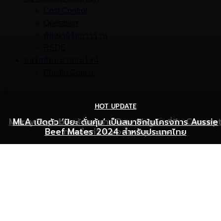
Cost Control
Operation
พัฒนาผู้จัดการร้าน
RSDE
คอร์สสัมมนาออนไลน์
Private Course
©
HOT UPDATE
HOT UPDATE
MARKETING
Mercy Republic ร้านอาหาร Pure Vegan ที่ฉีก Concep
เริ่มต้นเปิดธุรกิจร้านอาหารอย่างไร ให้ร้านเป็นที่รู้จักยอดขาย
MLA เปิดตัว ‘ปิยะ ดั่นคุ้ม’ เป็นสมาชิกในโครงการ Aussie
Beef Mates 2024 สำหรับประเทศไทย
ภาพจำเก่า ๆ ของสายสุขภาพ
พุ่ง