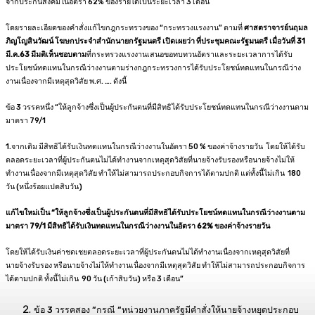
จากประกันสังคมในอัตรา 62% ของรายได้เป็นระยะเวลา 3 เดือน
โดยรายละเอียดของคำสั่งแก้ไขกฎกระทรวงของ “กระทรวงแรงงาน” ตามที่
ศาสตราจารย์นฤมล
ภิญโญสินวัฒน์ โฆษกประจำสำนักนายกรัฐมนตรี เปิดเผยว่า ที่ประชุมคณะรัฐมนตรี เมื่อวันที่ 31
มี.ค.63 มีมติเห็นชอบตาม
ที่กระทรวงแรงงานเสนอขอทบทวนอัตราและระยะเวลาการได้รับ
ประโยชน์ทดแทนในกรณีว่างงานตามร่างกฎกระทรวงการได้รับประโยชน์ทดแทนในกรณีว่าง
งานเนื่องจากมีเหตุสุดวิสัย พ.ศ. …. ดังนี้
ข้อ 3 วรรคหนึ่ง “ให้ลูกจ้างซึ่งเป็นผู้ประกันตนที่มีสิทธิได้รับประโยชน์ทดแทนในกรณีว่างงานตาม
มาตรา 79/1
1.จากเดิม มีสิทธิได้รับเงินทดแทนในกรณีว่างงานในอัตรา 50 % ของค่าจ้างรายวัน โดยให้ได้รับ
ตลอดระยะเวลาที่ผู้ประกันตนไม่ได้ทำงานจากเหตุสุดวิสัยที่นายจ้างรับรองหรือนายจ้างไม่ให้
ทำงานเนื่องจากมีเหตุสุดวิสัย ทำให้ไม่สามารถประกอบกิจการได้ตามปกติ แต่ทั้งนี้ไม่เกิน 180
วัน (หนึ่งร้อยแปดสิบวัน)
แก้ไขใหม่เป็น “ให้ลูกจ้างซึ่งเป็นผู้ประกันตนที่มีสิทธิได้รับประโยชน์ทดแทนในกรณีว่างงานตาม
มาตรา 79/1 มีสิทธิได้รับเงินทดแทนในกรณีว่างงานในอัตรา 62% ของค่าจ้างรายวัน
โดยให้ได้รับเงินค่าชดเชยตลอดระยะเวลาที่ผู้ประกันตนไม่ได้ทำงานเนื่องจากเหตุสุดวิสัยที่
นายจ้างรับรอง หรือนายจ้างไม่ให้ทำงานเนื่องจากมีเหตุสุดวิสัย ทำให้ไม่สามารถประกอบกิจการ
ได้ตามปกติ ทั้งนี้ไม่เกิน 90 วัน (เก้าสิบวัน) หรือ 3 เดือน”
ข้อ 3 วรรคสอง “กรณี “หน่วยงานภาครัฐมีคำสั่งให้นายจ้างหยุดประกอบ