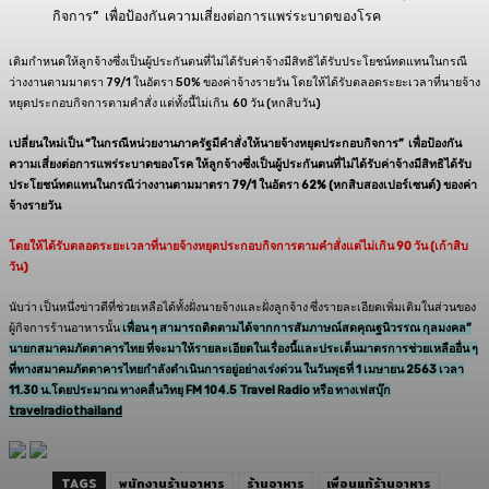
กิจการ” เพื่อป้องกันความเสี่ยงต่อการแพร่ระบาดของโรค
เดิมกำหนดให้ลูกจ้างซึ่งเป็นผู้ประกันตนที่ไม่ได้รับค่าจ้างมีสิทธิได้รับประโยชน์ทดแทนในกรณี
ว่างงานตามมาตรา 79/1 ในอัตรา 50% ของค่าจ้างรายวัน โดยให้ได้รับตลอดระยะเวลาที่นายจ้าง
หยุดประกอบกิจการตามคำสั่ง แต่ทั้งนี้ไม่เกิน 60 วัน (หกสิบวัน)
เปลี่ยนใหม่เป็น “ในกรณีหน่วยงานภาครัฐมีคำสั่งให้นายจ้างหยุดประกอบกิจการ” เพื่อป้องกัน
ความเสี่ยงต่อการแพร่ระบาดของโรค ให้ลูกจ้างซึ่งเป็นผู้ประกันตนที่ไม่ได้รับค่าจ้างมีสิทธิได้รับ
ประโยชน์ทดแทนในกรณีว่างงานตามมาตรา 79/1 ในอัตรา 62% (หกสิบสองเปอร์เซนต์) ของค่า
จ้างรายวัน
โดยให้ได้รับตลอดระยะเวลาที่นายจ้างหยุดประกอบกิจการตามคำสั่งแต่ไม่เกิน 90 วัน (เก้าสิบ
วัน)
นับว่า เป็นหนึ่งข่าวดีที่ช่วยเหลือได้ทั้งฝั่งนายจ้างและฝั่งลูกจ้าง ซึ่งรายละเอียดเพิ่มเติมในส่วนของ
ผู้กิจการร้านอาหารนั้น
เพื่อน ๆ สามารถติดตามได้จากการสัมภาษณ์สดคุณ
ฐนิวรรณ กุลมงคล
”
นายกสมาคมภัตตาคารไทย ที่จะมาให้รายละเอียดในเรื่องนี้และประเด็นมาตรการช่วยเหลืออื่น ๆ
ที่ทางสมาคมภัตตาคารไทยกำลังดำเนินการอยู่อย่างเร่งด่วน ในวันพุธที่
1
เมษายน
2563
เวลา
11.30
น
.
โดยประมาณ ทางคลื่นวิทยุ
FM 104.5 Travel Radio
หรือ ทางเฟสบุ๊ก
travelradiothailand
TAGS
พนักงานร้านอาหาร
ร้านอาหาร
เพื่อนแท้ร้านอาหาร