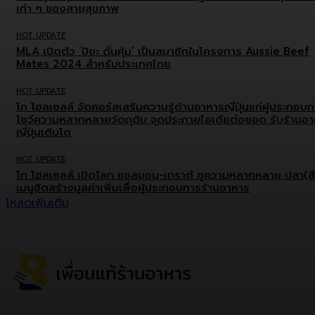
เก่า ๆ ของสายสุขภาพ
HOT UPDATE
MLA เปิดตัว ‘ปิยะ ดั่นคุ้ม’ เป็นสมาชิกในโครงการ Aussie Beef
Mates 2024 สำหรับประเทศไทย
HOT UPDATE
โก โฮลเซลล์ จัดคอร์สเสริมความรู้ด้านอาหารญี่ปุ่นแก่ผู้ประกอบ
โชว์ความหลากหลายวัตถุดิบ จุดประกายไอเดียต่อยอด รับร้านอ
ญี่ปุ่นเติบโต
HOT UPDATE
โก โฮลเซลล์ เปิดโลก แซลมอน-เทราต์ ชูความหลากหลาย ปลา(สี
เมนูฮิตสร้างมูลค่าเพิ่มเพื่อผู้ประกอบการร้านอาหาร
โหลดเพิ่มเติม