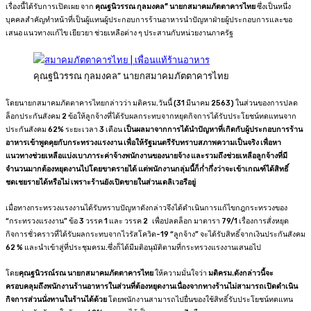
เรื่องนี้ได้รับการเปิดเผย จาก
คุณ
ฐนิวรรณ กุลมงคล
”
นายกสมาคมภัตตาคารไทย
ซึ่งเป็นหนึ่ง
บุคคลสำคัญทำหน้าที่เป็นผู้แทนผู้ประกอบการร้านอาหารนำปัญหาฝ่ายผู้ประกอบการและขอ
เสนอ แนวทางแก้ไข เยียวยา ช่วยเหลือต่าง ๆ ประสานกับหน่วยงานภาครัฐ
คุณฐนิวรรณ กุลมงคล” นายกสมาคมภัตตาคารไทย
โดยนายกสมาคมภัตตาคารไทยกล่าวว่า มติครม.วันนี้ (31 มีนาคม 2563) ในส่วนของการปลด
ล็อกประกันสังคม 2 ข้อให้ลูกจ้างที่ได้รับผลกระทบจากหยุดกิจการได้รับประโยชน์ทดแทนจาก
ประกันสังคม 62% ระยะเวลา 3 เดือน
เป็นผลมาจากการได้นำปัญหาที่เกิดกับผู้ประกอบการร้าน
อาหารเข้าพูดคุยกับกระทรวงแรงงาน เพื่อให้รัฐมนตรีรับทราบสภาพความเป็นจริง เพื่อหา
แนวทางช่วยเหลือแบ่งเบาภาระค่าจ้างพนักงานของนายจ้าง และรวมถึงช่วยเหลือลูกจ้างที่มี
จำนวนมากต้องหยุดงานไปโดยขาดรายได้ แต่พนักงานกลุ่มนี้ก็ก่ำกึ่งว่าจะเข้าเกณฑ์ได้สิทธิ์
ชดเชยรายได้หรือไม่
เพราะร้านยังเปิดขายในส่วนเดลิเวอรีอยู่
เมื่อทางกระทรวงแรงงานได้รับทราบปัญหาดังกล่าวจึงได้ดำเนินการแก้ไขกฎกระทรวงของ
“กระทรวงแรงงาน” ข้อ 3 วรรค 1 และ วรรค 2 เพื่อปลดล็อก มาตารา 79/1 เรื่องการสั่งหยุด
กิจการชั่วคราวที่ได้รับผลกระทบจากไวรัสโควิด-19 “ลูกจ้าง” จะได้รับสิทธิ์จากเงินประกันสังคม
62 % และนำเข้าสู่ที่ประชุมครม.ซึ่งก็ได้มีมติอนุมัติตามที่กระทรวงแรงงานเสนอไป
โดย
คุณฐนิวรณ์รณ นายกสมาคมภัตตาคารไทย
ให้ความมั่นใจว่า
มติครม.ดังกล่าวนี้จะ
ครอบคลุมถึงพนักงานร้านอาหารในส่วนที่ต้องหยุดงานเนื่องจากทางร้านไม่สามารถเปิดดำเนิน
กิจการส่วนนั่งทานในร้านได้ด้วย
โดยพนักงานสามารถไปยื่นของใช้สิทธิ์รับประโยชน์ทดแทน