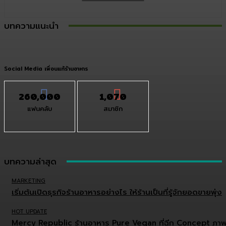
บทความแนะนำ
Social Media เพื่อนแท้ร้านอาหาร
260,000
1,070
แฟนคลับ
สมาชิก
บทความล่าสุด
MARKETING
เริ่มต้นเปิดธุรกิจร้านอาหารอย่างไร ให้ร้านเป็นที่รู้จักยอดขายพุ่ง
HOT UPDATE
Mercy Republic ร้านอาหาร Pure Vegan ที่ฉีก Concept ภา