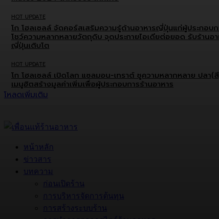
HOT UPDATE
โก โฮลเซลล์ จัดคอร์สเสริมความรู้ด้านอาหารญี่ปุ่นแก่ผู้ประกอบ
โชว์ความหลากหลายวัตถุดิบ จุดประกายไอเดียต่อยอด รับร้านอ
ญี่ปุ่นเติบโต
HOT UPDATE
โก โฮลเซลล์ เปิดโลก แซลมอน-เทราต์ ชูความหลากหลาย ปลา(สี
เมนูฮิตสร้างมูลค่าเพิ่มเพื่อผู้ประกอบการร้านอาหาร
โหลดเพิ่มเติม
หน้าหลัก
ข่าวสาร
บทความ
ก่อนเปิดร้าน
การบริหารจัดการต้นทุน
การสร้างระบบร้าน