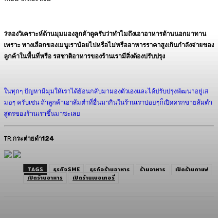
?ลองวิเคราะห์ด้านมุมมองลูกค้าดูครับว่าทำไมถึงเอาอาหารด้านนอกมาทาน
เพราะ ทางเลือกของเมนูเราน้อยไปหรือไม่หรืออาหารราคาสูงเกินกำลังจ่ายของ
ลูกค้าในพื้นที่หรือ รสชาติอาหารของร้านเรามีสิ่งต้องปรับปรุง
ในทุกๆ ปัญหามีมุมให้เราได้ย้อนกลับมามองตัวเองและได้ปรับปรุงพัฒนาอยู่เส
มอๆ ครับเช่น ถ้าลูกค้าเอาส้มตำที่อื่นมากินในร้านเราบ่อยๆก็เปิดครกขายส้มตำ
สูตรของร้านเราขึ้นมาซะเลย
TR:
กระต่ายดำ124
TAGS
ธุรกิจSME
ธุรกิจร้านอาหาร
ร้านอาหาร
เปิดร้านกาแฟ
เปิดร้านอาหาร
เปิดร้านเบอเกอรี่