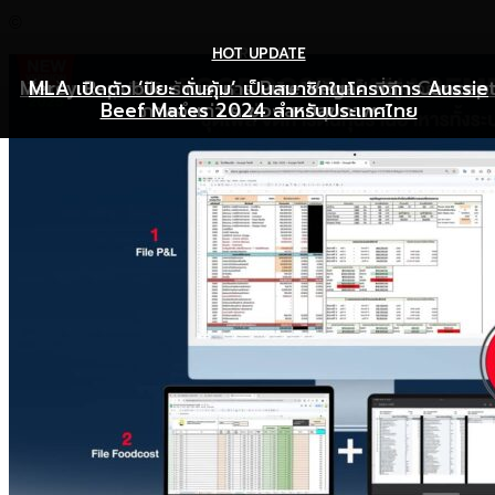
©
HOT UPDATE
HOT UPDATE
MARKETING
Mercy Republic ร้านอาหาร Pure Vegan ที่ฉีก Concep
เริ่มต้นเปิดธุรกิจร้านอาหารอย่างไร ให้ร้านเป็นที่รู้จักยอดขาย
MLA เปิดตัว ‘ปิยะ ดั่นคุ้ม’ เป็นสมาชิกในโครงการ Aussie
Beef Mates 2024 สำหรับประเทศไทย
ภาพจำเก่า ๆ ของสายสุขภาพ
พุ่ง