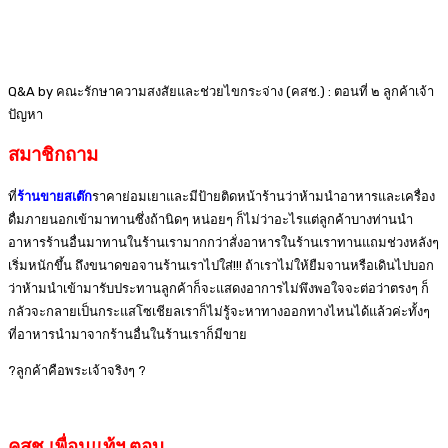
Q&A by คณะรักษาความสงสัยและช่วยไขกระจ่าง (คสช.) : ตอนที่ ๒ ลูกค้าเจ้า
ปัญหา
สมาชิกถาม
ที่
ร้านขายสเต๊ก
ราคาย่อมเยาและมีป้ายติดหน้าร้านว่าห้ามนำอาหารและเครื่อง
ดื่มภายนอกเข้ามาทานซึ่งถ้านิดๆ หน่อยๆ ก็ไม่ว่าอะไรแต่ลูกค้าบางท่านนำ
อาหารร้านอื่นมาทานในร้านเรามากกว่าสั่งอาหารในร้านเราทานแถมช่วงหลังๆ
เริ่มหนักขึ้น ถึงขนาดขอจานร้านเราไปใส่!!! ถ้าเราไม่ให้ยืมจานหรือเดินไปบอก
ว่าห้ามนำเข้ามารับประทานลูกค้าก็จะแสดงอาการไม่พึงพอใจจะต่อว่าตรงๆ ก็
กลัวจะกลายเป็นกระแสโซเชียลเราก็ไม่รู้จะหาทางออกทางไหนได้แล้วค่ะทั้งๆ
ที่อาหารนำมาจากร้านอื่นในร้านเราก็มีขาย
?ลูกค้าคือพระเจ้าจริงๆ ?
คสช.เพื่อนแท้ฯ ตอบ