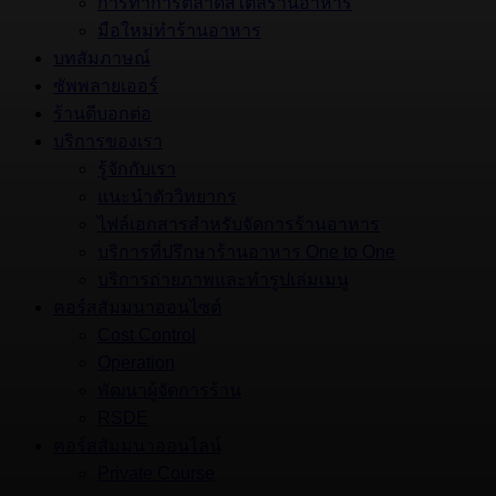
การทำการตลาดสไตล์ร้านอาหาร
มือใหม่ทำร้านอาหาร
บทสัมภาษณ์
ซัพพลายเออร์
ร้านดีบอกต่อ
บริการของเรา
รู้จักกับเรา
แนะนำตัววิทยากร
ไฟล์เอกสารสำหรับจัดการร้านอาหาร
บริการที่ปรึกษาร้านอาหาร One to One
บริการถ่ายภาพและทำรูปเล่มเมนู
คอร์สสัมมนาออนไซต์
Cost Control
Operation
พัฒนาผู้จัดการร้าน
RSDE
คอร์สสัมมนาออนไลน์
Private Course