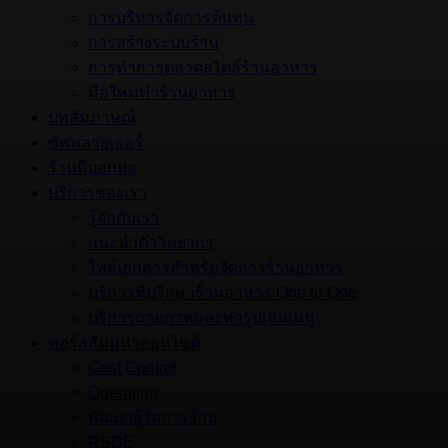
การบริหารจัดการต้นทุน
การสร้างระบบร้าน
การทำการตลาดสไตล์ร้านอาหาร
มือใหม่ทำร้านอาหาร
บทสัมภาษณ์
ซัพพลายเออร์
ร้านดีบอกต่อ
บริการของเรา
รู้จักกับเรา
แนะนำตัววิทยากร
ไฟล์เอกสารสำหรับจัดการร้านอาหาร
บริการที่ปรึกษาร้านอาหาร One to One
บริการถ่ายภาพและทำรูปเล่มเมนู
คอร์สสัมมนาออนไซต์
Cost Control
Operation
พัฒนาผู้จัดการร้าน
RSDE