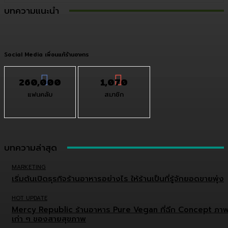
บทความแนะนำ
Social Media เพื่อนแท้ร้านอาหาร
260,000
1,070
แฟนคลับ
สมาชิก
บทความล่าสุด
MARKETING
เริ่มต้นเปิดธุรกิจร้านอาหารอย่างไร ให้ร้านเป็นที่รู้จักยอดขายพุ่ง
HOT UPDATE
Mercy Republic ร้านอาหาร Pure Vegan ที่ฉีก Concept ภา
เก่า ๆ ของสายสุขภาพ