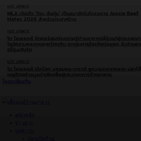
HOT UPDATE
MLA เปิดตัว ‘ปิยะ ดั่นคุ้ม’ เป็นสมาชิกในโครงการ Aussie Beef
Mates 2024 สำหรับประเทศไทย
HOT UPDATE
โก โฮลเซลล์ จัดคอร์สเสริมความรู้ด้านอาหารญี่ปุ่นแก่ผู้ประกอบ
โชว์ความหลากหลายวัตถุดิบ จุดประกายไอเดียต่อยอด รับร้านอ
ญี่ปุ่นเติบโต
HOT UPDATE
โก โฮลเซลล์ เปิดโลก แซลมอน-เทราต์ ชูความหลากหลาย ปลา(สี
เมนูฮิตสร้างมูลค่าเพิ่มเพื่อผู้ประกอบการร้านอาหาร
โหลดเพิ่มเติม
หน้าหลัก
ข่าวสาร
บทความ
ก่อนเปิดร้าน