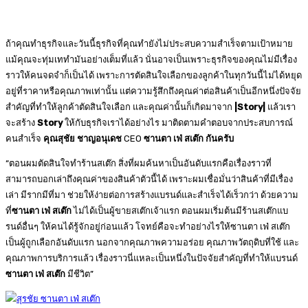
ถ้าคุณทำธุรกิจและวันนี้ธุรกิจที่คุณทำยังไม่ประสบความสำเร็จตามเป้าหมาย
แม้คุณจะทุ่มเททำมันอย่างเต็มที่แล้ว นั่นอาจเป็นเพราะธุรกิจของคุณไม่มีเรื่อง
ราวให้คนจดจำก็เป็นได้ เพราะการตัดสินใจเลือกของลูกค้าในทุกวันนี้ไม่ได้หยุด
อยู่ที่ราคาหรือคุณภาพเท่านั้น แต่ความรู้สึกถึงคุณค่าต่อสินค้าเป็นอีกหนึ่งปัจจัย
สำคัญที่ทำให้ลูกค้าตัดสินใจเลือก และคุณค่านั้นก็เกิดมาจาก
|Story|
แล้วเรา
จะสร้าง
Story
ให้กับธุรกิจเราได้อย่างไร มาติดตามคำตอบจากประสบการณ์
คนสำเร็จ
คุณสุชัย ชาญอนุเดช
CEO
ซานตา เฟ่ สเต๊ก กันครับ
“ตอนผมตัดสินใจทำร้านสเต๊ก สิ่งที่ผมค้นหาเป็นอันดับแรกคือเรื่องราวที่
สามารถบอกเล่าถึงคุณค่าของสินค้าตัวนี้ได้ เพราะผมเชื่อมั่นว่าสินค้าที่มีเรื่อง
เล่า มีรากมีที่มา ช่วยให้ง่ายต่อการสร้างแบรนด์และสำเร็จได้เร็วกว่า ด้วยความ
ที่
ซานตา เฟ่ สเต๊ก
ไม่ได้เป็นผู้ขายสเต๊กเจ้าแรก ตอนผมเริ่มต้นมีร้านสเต๊กแบ
รนด์อื่นๆ ให้คนได้รู้จักอยู่ก่อนแล้ว โจทย์คือจะทำอย่างไรให้ซานตา เฟ่ สเต๊ก
เป็นผู้ถูกเลือกอันดับแรก นอกจากคุณภาพความอร่อย คุณภาพวัตถุดิบที่ใช้ และ
คุณภาพการบริการแล้ว เรื่องราวนี่แหละเป็นหนึ่งในปัจจัยสำคัญที่ทำให้แบรนด์
ซานตา เฟ่ สเต๊ก
มีชีวิต”