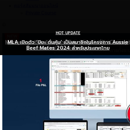
คอร์สสัมมนาออนไลน์
Private Course
©
HOT UPDATE
HOT UPDATE
MARKETING
Mercy Republic ร้านอาหาร Pure Vegan ที่ฉีก Concep
เริ่มต้นเปิดธุรกิจร้านอาหารอย่างไร ให้ร้านเป็นที่รู้จักยอดขาย
MLA เปิดตัว ‘ปิยะ ดั่นคุ้ม’ เป็นสมาชิกในโครงการ Aussie
Beef Mates 2024 สำหรับประเทศไทย
ภาพจำเก่า ๆ ของสายสุขภาพ
พุ่ง