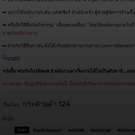
➡ อยากได้พนักงานระดับ แคชเชียร์ หัวหน้าครัว ผู้ช่วยผู้จัดการร้านข
➡ หรืออีกวิธีคือจัดกิจกรรม “เพื่อนชวนเพื่อน” โดยให้พนักงานภาย
บาท/
คนที่ผ่านงาน
➡ สำหรับวิธีอื่นๆ เช่น ตั้งโต๊ะรับสมัครตามงานต่างๆ และการคัดลอก
พรุ่งนี้มาต่อกันใน Check 2 พนักงานมาเริ่มงานได้ไม่เกินสัปดาห์….
หมายเหตุ : ข้อมูลที่นำมาแบ่งปันนี้ เป็นเหตุที่เกิดมาจากประสบการณ์
กระต่ายดำ 124
เรื่องโดย :
TAGS
ทำธุรกิจร้านอาหาร
ธุรกิจSME
เปิดร้านกาแฟ
เปิดร้านอา