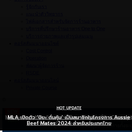
รู้จักกับเรา
แนะนำตัววิทยากร
ไฟล์เอกสารสำหรับจัดการร้านอาหาร
บริการที่ปรึกษาร้านอาหาร One to One
บริการถ่ายภาพและทำรูปเล่มเมนู
คอร์สสัมมนาออนไซต์
Cost Control
Operation
พัฒนาผู้จัดการร้าน
RSDE
คอร์สสัมมนาออนไลน์
Private Course
©
HOT UPDATE
HOT UPDATE
MARKETING
Mercy Republic ร้านอาหาร Pure Vegan ที่ฉีก Concep
เริ่มต้นเปิดธุรกิจร้านอาหารอย่างไร ให้ร้านเป็นที่รู้จักยอดขาย
MLA เปิดตัว ‘ปิยะ ดั่นคุ้ม’ เป็นสมาชิกในโครงการ Aussie
Beef Mates 2024 สำหรับประเทศไทย
ภาพจำเก่า ๆ ของสายสุขภาพ
พุ่ง