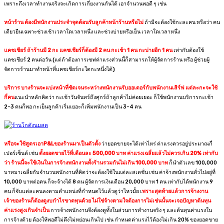
เพราะถึงเวลาทำงานจริงจะเกิดการเกี่ยงงานกันได้ เอาจำนวนพอดี ๆ เช่น
หน้าร้าน ต้องมีพนักงานประจำจุดต้อนรับลูกค้าหน้าร้านหรือไม่
ถ้ามีจะต้องใช้กะละคน หรือว่า คน
เดียวยืนเฉพาะช่วงเช้าเวลาใดเวลาหนึ่ง และช่วงบ่ายหรือเย็น เวลาใดเวลาหนึ่ง
แคชเชียร์ ถ้าร้านมี 2 กะ แคชเชียร์ก็ต้องมี 2 คน กะเช้า 1 คน กะบ่ายอีก 1 คน
เท่ากับต้องใช้
แคชเชียร์ 2 คนต่อวัน (แต่ถ้าต้องการเซฟค่าแรงส่วนนี้ก็สามารถให้ผู้จัดการร้าน หรือ ผู้ช่วยผู้
จัดการร้านมาทำหน้าที่แคชเชียร์กะใดกะหนึ่งได้)
บริการ บางร้านจะแบ่งหน้าที่ชัดเจนระหว่างพนักงานรับออเดอร์กับพนักงานเสิร์ฟ แต่ละกะจะใช้
กี่คน
แนะนำหลักคิดว่า กะเช้าวันจันทร์ถึงศุกร์ถ้าลูกค้าไม่ค่อยเยอะ ก็ใช้พนักงานบริการกะเช้า
2-3 คนก็พอ กะเย็นลูกค้าเริ่มเยอะก็เพิ่มพนักงานเป็น 3-4 คน
หรือจะใช้สูตรเอาP&Lของร้านมาเป็นตัวตั้ง
ว่ายอดขายจะได้เท่าไหร่ ค่าแรงควรอยู่ประมาณกี่
เปอร์เซ็นต์ เช่น
ตั้งยอดขายไว้ที่เดือนละ 500,000 บาท ค่าแรงเฉลี่ยแล้วไม่ควรเกิน 20% เท่ากับ
ว่า ร้านนี้จะใช้เงินในการจ้างพนักงานทั้งร้านรวมกันไม่เกิน 100,000 บาท
ก็นำตัวเลข 100,000
บาทมาเฉลี่ยกับจำนวนพนักงานที่คิดว่าจะต้องใช้ในแต่ละสเตชั่น เช่น ค่าจ้างพนักงานทั่วไปอยู่ที่
10,000 บาทต่อคน ก็จะจ้างได้ 8 คน ผู้จัดการเงินเดือน 20,000 บาท 1 คน เท่ากับได้พนักงาน 9
คน ก็จับแต่ละคนลงตามตำแหน่งที่กำหนดไว้แล้วดูว่าไหวมั้ย เ
พราะสุดท้ายแล้วการจ้างงาน
เจ้าของร้านก็ต้องดูงบกำไรขาดทุนด้วย ไม่ใช่จ้างตามใจต้องการไม่เช่นนั้นจะเจอปัญหาต้นทุน
ค่าแรงสูงเกินจำเป็น
การจ้างพนักงานจึงต้องดูทั้งในส่วนการทำงานจริง ๆ และต้นทุนค่าแรงใน
การจ้างด้วย ต้องให้พอดีไม่ตึงไม่หย่อนเกินไป เช่น กำหนดค่าแรงไว้ต้องไม่เกิน 20% ของยอดขาย