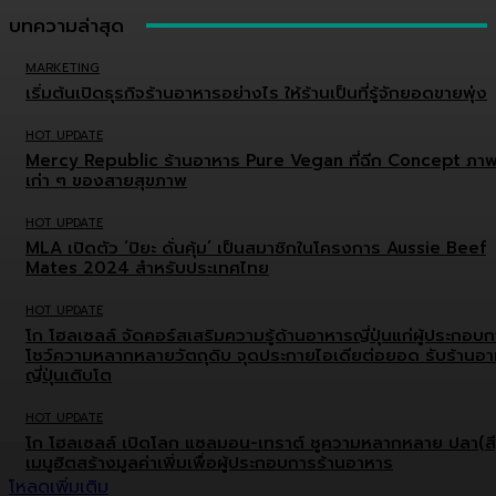
บทความล่าสุด
MARKETING
เริ่มต้นเปิดธุรกิจร้านอาหารอย่างไร ให้ร้านเป็นที่รู้จักยอดขายพุ่ง
HOT UPDATE
Mercy Republic ร้านอาหาร Pure Vegan ที่ฉีก Concept ภา
เก่า ๆ ของสายสุขภาพ
HOT UPDATE
MLA เปิดตัว ‘ปิยะ ดั่นคุ้ม’ เป็นสมาชิกในโครงการ Aussie Beef
Mates 2024 สำหรับประเทศไทย
HOT UPDATE
โก โฮลเซลล์ จัดคอร์สเสริมความรู้ด้านอาหารญี่ปุ่นแก่ผู้ประกอบ
โชว์ความหลากหลายวัตถุดิบ จุดประกายไอเดียต่อยอด รับร้านอ
ญี่ปุ่นเติบโต
HOT UPDATE
โก โฮลเซลล์ เปิดโลก แซลมอน-เทราต์ ชูความหลากหลาย ปลา(สี
เมนูฮิตสร้างมูลค่าเพิ่มเพื่อผู้ประกอบการร้านอาหาร
โหลดเพิ่มเติม