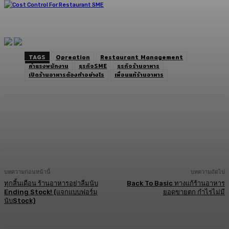
TAGS
Opreation
Restaurant Management
ค่าแรงพนักงาน
ธุรกิจSME
ธุรกิจร้านอาหาร
เปิดร้านอาหารต้องทำอย่างไร
เพื่อนแท้ร้านอาหาร
Facebook
Twitter
LINE
Copy URL
บทความก่อนหน้านี้
บทความถัดไป
ทุกสิ้นเดือน ร้านอาหารอย่าลืมนับ
Back To Basic ทางแก้ร้านอาหาร
Ending Stock! (แจกแบบฟอร์ม
ยอดขายตก กำไรไม่มี
นับStock)