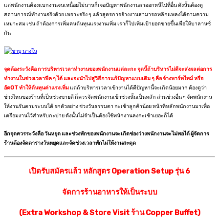
แต่พนักงานต้องแบกงานจนเหนื่อยไม่นานก็เจอปัญหาพนักงานลาออกหนีไปที่อื่น ดังนั้นต้องดู
สถานการณ์ทำงานจริงด้วย เพราะจริง ๆ แล้วสูตรการจ้างงานสามารถพลิกแพลงได้ตามความ
เหมาะสม เช่น ถ้าต้องการเพิ่มคนต้นทุนแรงงานเพิ่ม เราก็ไปเพิ่มเป้ายอดขายขึ้นเพื่อให้บาลานซ์
กัน
จุดต้องระวังคือ การบริหารเวลาทำงานของพนักงานแต่ละกะ จุดนี้ถ้าบริหารไม่ดีจะส่งผลต่อการ
ทำงานในช่วงเวลาพีค ๆ ได้ และจะนำไปสู่วิธีการแก้ปัญหาแบบเดิม ๆ คือ จ้างพาร์ทไทม์ หรือ
อัดOT ทำให้ต้นทุนค่าแรงเพิ่ม
แต่ถ้าบริหารเวลาเข้างานได้ดีปัญหานี้จะเกิดน้อยมาก ต้องดูว่า
ช่วงไหนของร้านที่เป็นช่วงขายดี ก็ควรจัดพนักงานเข้าช่วงนั้นเป็นหลัก ส่วนช่วงอื่น ๆ จัดพนักงาน
ให้งานรันตามระบบได้ ยกตัวอย่าง ช่วงวันธรรมดา กะเช้าลูกค้าน้อย หน้าที่หลักพนักงานมาเพื่อ
เตรียมงานไว้สำหรับกะบ่าย ดังนั้นไม่จำเป็นต้องใช้พนักงานลงกะเช้าเยอะก็ได้
อีกจุดควรระวังคือ วันหยุด และช่วงพักของพนักงานจะเกิดช่องว่างพนักงานจะไม่พอได้ ผู้จัดการ
ร้านต้องจัดตารางวันหยุดและจัดช่วงเวลาพักไม่ให้งานสะดุด
เปิดรับสมัครแล้ว หลักสูตร Operation Setup รุ่น 6
จัดการร้านอาหารให้เป็นระบบ
(Extra Workshop & Store Visit ร้าน Copper Buffet)