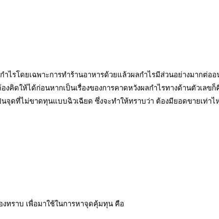
่พ้นผลกำไรโดยเฉพาะการทำร้านอาหารด้วยแล้วผลกำไรมีส่วนอย่างมากต่อ
าต้องคิดให้ได้ก่อนหากเป็นเรื่องของการคาดหวังผลกำไรทางด้านตัวเลขก็คื
นจุดที่ไม่ขาดทุนแบบฉิวเฉียด ซึ่งจะทำให้ทราบว่า ต้องมียอดขายเท่าไห
้องทราบ เพื่อมาใช้ในการหาจุดคุ้มทุน คือ