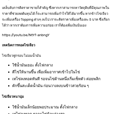
เคล็บลับการคิดราคาขายก็สำคัญ ซึ่งหากเราสามารถหาวัตถุดิบที่มีคุณภาพใน
ราคาที่ช่วยลดต้นทุนได้ ก็จะสามารถเพิ่มกำไรให้ได้มากขึ้น หากข้าวไข่เจียว
จะเพิ่มเครื่อง Topping ต่างๆ ลงไป เราจะคิดราคาเพิ่มเครื่องละ 5 บาท ซึ่งเรียก
ได้ว่า หากเราต้องการเพิ่มความอร่อย เราก็ต้องเพิ่มเงินนั่นเอง
https://youtu.be/NtYf-anbngY
เทคนิคการทอดไข่เจียว
ไข่เจียวฟูกรอบ ไม่อมน้ำมัน
ใช้น้ำมันเยอะ ตั้งไฟกลาง
ตีไข่ให้นานขึ้น เพื่อเพิ่มอากาศเข้าไปในไข่
เทไข่ลงทอดทันที รอจนไข่ด้านหนึ่งเริ่มเซ็ทตัว ค่อยพลิก
ตักขึ้นสะเด็ดน้ำมัน ก่อนวางลงบนข้าวสวยร้อน ๆ
ไข่เจียวหนานุ่ม
ใช้น้ำมันเล็กน้อยพอประมาณ ตั้งไฟกลาง