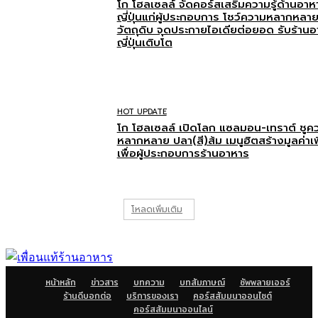
โก โฮลเซลล์ จัดคอร์สเสริมความรู้ด้านอาห
ญี่ปุ่นแก่ผู้ประกอบการ โชว์ความหลากหลา
วัตถุดิบ จุดประกายไอเดียต่อยอด รับร้าน
ญี่ปุ่นเติบโต
HOT UPDATE
โก โฮลเซลล์ เปิดโลก แซลมอน-เทราต์ ชูค
หลากหลาย ปลา(สี)ส้ม เมนูฮิตสร้างมูลค่าเพ
เพื่อผู้ประกอบการร้านอาหาร
โหลดเพิ่มเติม
หน้าหลัก
ข่าวสาร
บทความ
บทสัมภาษณ์
ซัพพลายเออร์
ร้านดีบอกต่อ
บริการของเรา
คอร์สสัมมนาออนไซต์
คอร์สสัมมนาออนไลน์