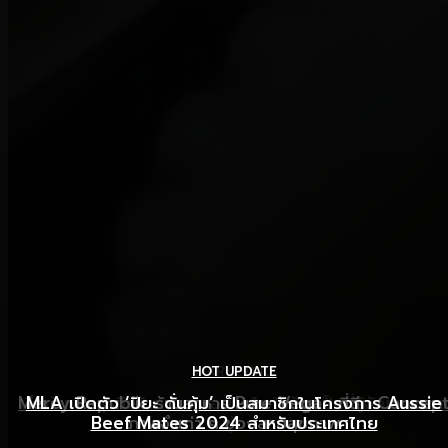
HOT UPDATE
HOT UPDATE
MARKETING
Mercy Republic ร้านอาหาร Pure Vegan ที่ฉีก Concep
เริ่มต้นเปิดธุรกิจร้านอาหารอย่างไร ให้ร้านเป็นที่รู้จักยอดขาย
MLA เปิดตัว ‘ปิยะ ดั่นคุ้ม’ เป็นสมาชิกในโครงการ Aussie
Beef Mates 2024 สำหรับประเทศไทย
ภาพจำเก่า ๆ ของสายสุขภาพ
พุ่ง