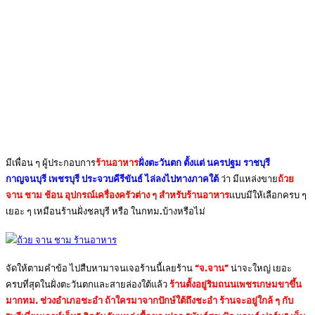
มีเพื่อน ๆ ผู้ประกอบการ
ร้านอาหาร
ฝั่งตะวันตก ตั้งแต่ นครปฐม ราชบุรี
กาญจนบุรี เพชรบุรี ประจวบคีรีขันธ์ ไล่ลงไปทางภาคใต้
ว่า มีแหล่งขาย
ถ้วย
จาน ชาม ช้อน อุปกรณ์เครื่องครัวต่าง ๆ สำหรับร้านอาหาร
แบบมีให้เลือกครบ ๆ
เยอะ ๆ เหมือนร้านฝั่งชลบุรี หรือ ในกทม.บ้างหรือไม่
จัดให้ตามคำข้อ ไปสืบหามาจนเจอร้านนี้เลยร้าน
“จ.จาน”
น่าจะใหญ่ เยอะ
ครบที่สุดในฝั่งตะวันตกและสายล่องใต้แล้ว
ร้านตั้งอยู่ริมถนนเพชรเกษมขาขึ้น
มากทม. ช่วงอำเภอชะอำ ถ้าใครมาจากปักษ์ใต้ถึงชะอำ ร้านจะอยู่ใกล้ ๆ กับ