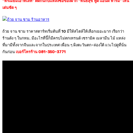
“พรีเมี่ยมเอาท์เล็ท” ติดกันกับแหล่งซื้อของฝาก “พันธ์สุข ฟู้ด แอนด์ ฟาร์ม” เห็น
เด่นชัด ๆ
ถ้วย จาน ชาม ราคาสตาร์ทเริ่มต้นที่ 10 มีให้สไตล์ให้เลือกเยอะมาก เรียกว่า
ร้านดัง ๆ ในกทม. มีอะไรที่นี้ก็มีครบไม่ตกเทรนด์ เซรามิค เมลามีน ไม้ แหล่ง
ที่มามีทั้งจากจีนและจากในประเทศ เพื่อน ๆ ฝั่งตะวันตก-ล่องใต้ แวะไปดูที่นั่น
กันก่อน
เบอร์โทรร้าน 081-350-3771